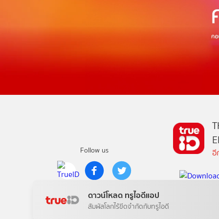
T
E
Follow us
อ
Copyright © True Digital Group Company Limited.
ดาวน์โหลด ทรูไอดีแอป
All rights reserved
สัมผัสโลกไร้ขีดจำกัดกับทรูไอดี