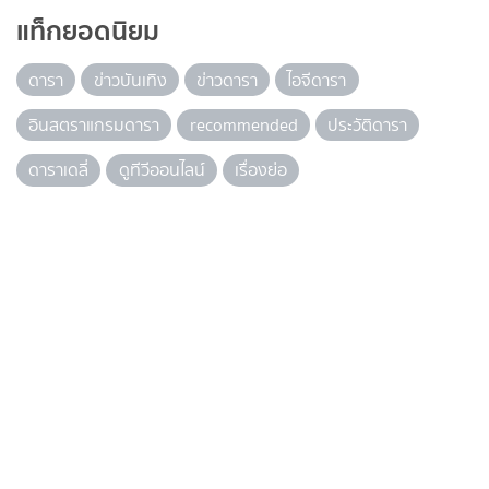
แท็กยอดนิยม
ดารา
ข่าวบันเทิง
ข่าวดารา
ไอจีดารา
อินสตราแกรมดารา
recommended
ประวัติดารา
ดาราเดลี่
ดูทีวีออนไลน์
เรื่องย่อ