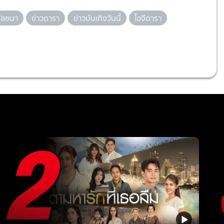
รัลชนา
ข่าวดารา
ข่าวบันเทิงวันนี้
ไอจีดารา