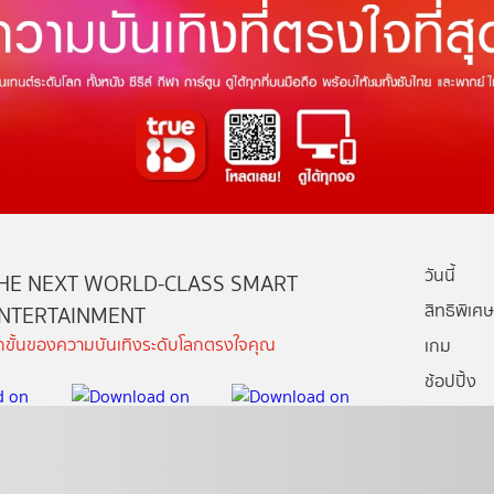
วันนี้
HE NEXT WORLD-CLASS SMART
สิทธิพิเศษ
NTERTAINMENT
ีกขั้นของความบันเทิงระดับโลกตรงใจคุณ
เกม
ช้อปปิ้ง
กล่องทรูไอ
บริการช่ว