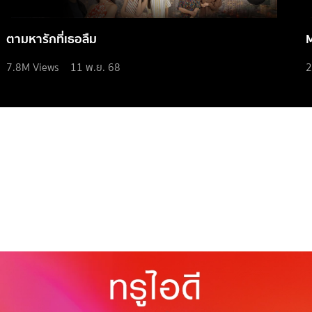
ตามหารักที่เธอลืม
7.8M
Views
11 พ.ย. 68
2