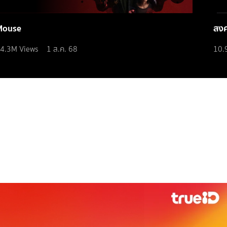
Mouse
สง
4.3M
Views
1 ส.ค. 68
10.