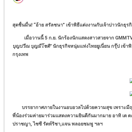
สุดชื่นมื่น! “อ้าย สรัลชนา” เข้าพิธีแต่งงานกับเจ้าบ่าวนักธุร
เมื่อวานนี้ 5 ก.ย. นักร้องนักแสดงสาวสวยจาก GMMT
บุญปวีณ บุญมีโชติ”
นักธุรกิจหนุ่มแห่งไทยยูเนี่ยน กรุ๊ป เข
กรุงเทพ
บรรยากาศภายในงานอบอวลไปด้วยความสุข เพราะมีญาติผู้ใ
พี่น้องร่วมค่ายมาร่วมแสดงความยินดีกันมากมาย อาทิ เต ตะวัน
ปราชญา, ไซซี รัตท์ริชา,แจน พลอยชมพู ฯลฯ