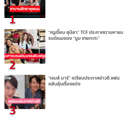
1
“ครูเจี๊ยบ สุนิสา” TCF ประกาศตามหาแบ
รนด์เนมของ “บูม เทยกะทะ”
2
“เจมส์ มาร์” เตรียมประกาศข่าวดี แฟน
คลับลุ้นเรื่องแต่ง
3