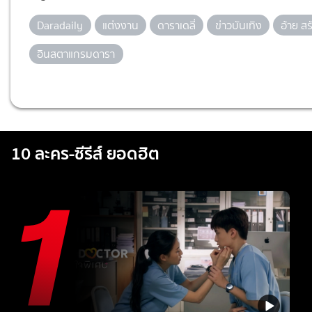
Daradaily
แต่งงาน
ดาราเดลี่
ข่าวบันเทิง
อ้าย ส
อินสตาแกรมดารา
10 ละคร-ซีรีส์ ยอดฮิต