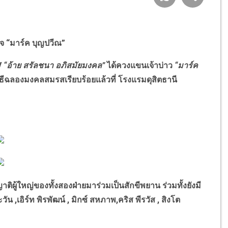
กิจ “มาร์ค บุญปวีณ”
V
“อ้าย สรัลชนา อภิสมัยมงคล”
ได้ควงแขนเจ้าบ่าว
“มาร์ค
้าพิธีฉลองมงคลสมรสเรียบร้อยแล้วที่ โรงแรมดุสิตธานี
หญ่ของทั้งสองฝ่ายมาร่วมเป็นสักขีพยาน ร่วมทั้งยังมี
 ,เอิร์ท พิรพัฒน์ , มิกซ์ สหภาพ,คริส พีรวัส , สิงโต