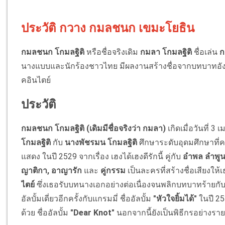
ประวัติ กวาง กมลชนก เขมะโยธิน
กมลชนก โกมลฐิติ
หรือชื่อจริงเดิม
กมลา โกมลฐิติ
ชื่อเล่น
ก
นางแบบและนักร้องชาวไทย มีผลงานสร้างชื่อจากบทบาทอังศุ
คอินไตย์
ประวัติ
กมลชนก โกมลฐิติ (เดิมมีชื่อจริงว่า กมลา)
เกิดเมื่อวันที่ 
โกมลฐิติ
กับ
นางพัชรมน โกมลฐิติ
ศึกษาระดับอุดมศึกษาที่
แสดง ในปี 2529 จากเรื่อง เฮงได้เฮงดีรักนี้ คู่กับ
อำพล ลำพู
ญาติกา, อาญารัก
และ
คู่กรรม
เป็นละครที่สร้างชื่อเสียงให
ไตย์
ซึ่งเธอรับบทนางเอกอย่างต่อเนื่องจนพลิกบทบาทร้ายกับล
อัลบั้มเดี่ยวอีกครั้งกับแกรมมี่ ชื่ออัลบั้ม
"หัวใจยิ้มได้"
ในปี 25
ด้วย ชื่ออัลบั้ม
"Dear Knot"
นอกจากนี้ยังเป็นพิธีกรอย่างราย