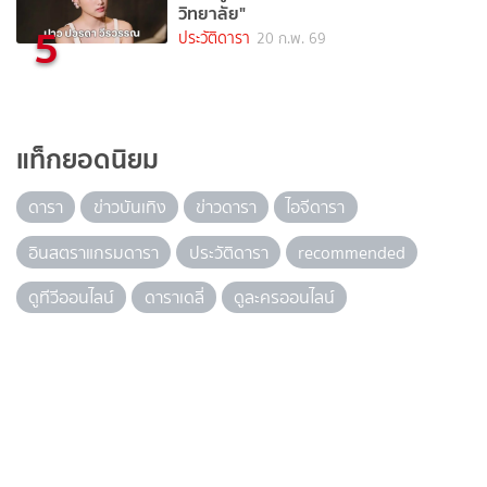
วิทยาลัย"
5
ประวัติดารา
20 ก.พ. 69
แท็กยอดนิยม
ดารา
ข่าวบันเทิง
ข่าวดารา
ไอจีดารา
อินสตราแกรมดารา
ประวัติดารา
recommended
ดูทีวีออนไลน์
ดาราเดลี่
ดูละครออนไลน์