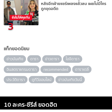
หลังอีกฝ่ายแชร์เพลงแล้วลบ เผยไม่มีใคร
ถูกขุดอดีต
3
แท็กยอดนิยม
ข่าวบันเทิง
ดารา
ข่าวดารา
ไอจีดารา
อินสตราแกรมดารา
recommended
ดาราเดลี่
ประวัติดารา
ดูทีวีออนไลน์
ข่าวบันเทิงวันนี้
10 ละคร-ซีรีส์ ยอดฮิต