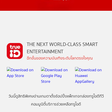
THE NEXT WORLD-CLASS SMART
ENTERTAINMENT
อีกขั้นของความบันเทิงระดับโลกตรงใจคุณ
วันนี้
ดู
สิทธิพิเศษ
อ่าน
เกม
ตาตั้ง
ช้อปปิ้ง
แพ็กเกจ
กล่องทรูไอดีทีวี
คอมมูนิตี้
บริการช่วยเหลือทรูไอดี