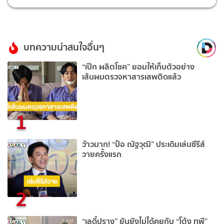
บทความน่าสนใจอื่นๆ
“เป๊ก ผลิตโชค” ยอมให้เก็บตัวอย่าง
เส้นผมตรวจหาสารเสพติดแล้ว
1
ว้าวมาก! “ป๋อ ณัฐวุฒิ” ประเดิมเล่นซีรีส์
วายครั้งแรก
2
“เลดี้ปราง” ยันยังไม่ได้คุยกับ “โต้ง ทูพี”