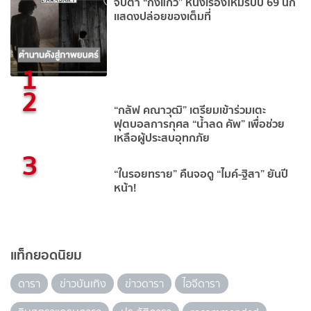
จับตา “กิ่งแก้ว” หนังเรื่องใหม่รับปี 69 นัก
เเสดงปล่อยของเต็มที่
1
2
“กลัฟ คณาวุฒิ” เตรียมเข้าร่วมเตะ
ฟุตบอลการกุศล “น้ำลด คัพ” เพื่อช่วย
เหลือผู้ประสบอุทกภัย
3
“ในรอยทราย” คืนจอดู “ไมค์-ฐิสา” ยันปี
หน้า!
แท็กยอดนิยม
ดารา
ข่าวบันเทิง
ข่าวดารา
ไอจีดารา