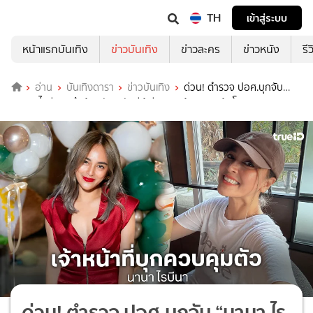
TH
เข้าสู่ระบบ
หน้าแรกบันเทิง
ข่าวบันเทิง
ข่าวละคร
ข่าวหนัง
รี
อ่าน
บันเทิงดารา
ข่าวบันเทิง
ด่วน! ตำรวจ ปอศ.บุกจับ
“นานา ไรบีนา” ถึงบ้านพัก หลังมีผู้เสียหายแจ้งเอาผิดฉ้อโกง
ด่วน! ตำรวจ ปอศ.บุกจับ “นานา ไร