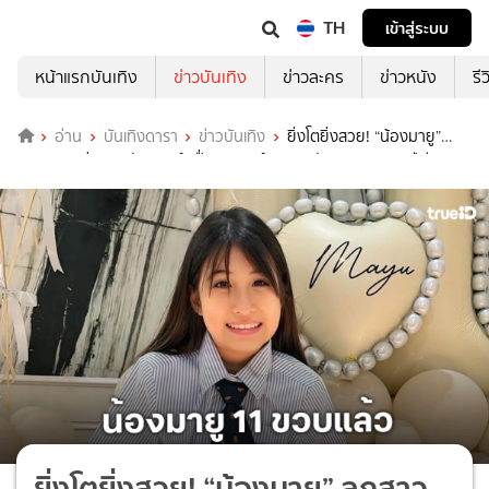
TH
เข้าสู่ระบบ
หน้าแรกบันเทิง
ข่าวบันเทิง
ข่าวละคร
ข่าวหนัง
รี
อ่าน
บันเทิงดารา
ข่าวบันเทิง
ยิ่งโตยิ่งสวย! “น้องมายู”
ลูกสาว “หนุ่ม กรรชัย - เมย์ เฟื่องอารมย์” ฉลองวันเกิดอายุ 11 ปีเรียบ
ง่าย
ยิ่งโตยิ่งสวย! “น้องมายู” ลูกสาว