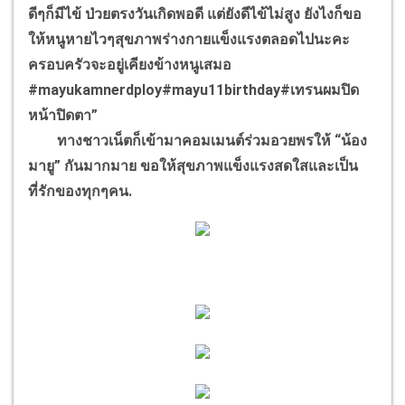
ดีๆก็มีไข้ ป่วยตรงวันเกิดพอดี แต่ยังดีไข้ไม่สูง ยังไงก็ขอ
ให้หนูหายไวๆสุขภาพร่างกายแข็งแรงตลอดไปนะคะ
ครอบครัวจะอยู่เคียงข้างหนูเสมอ
#mayukamnerdploy#mayu11birthday#เทรนผมปิด
หน้าปิดตา”
ทางชาวเน็ตก็เข้ามาคอมเมนต์ร่วมอวยพรให้ “น้อง
มายู” กันมากมาย ขอให้สุขภาพแข็งแรงสดใสและเป็น
ที่รักของทุกๆคน.