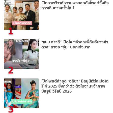
เปิดภาพวิวาห์หวานพระเอกดังโพสต์ซึ้งถึง
การเดินทางครั้งใหม่
1
“แบม สราลี” เปิดใจ “เจ้าคุณพี่กับอีนางคำ
ดวง” ลาจอ “อุ้ม” บอกเก่งมาก
2
เปิดโพสต์ล่าสุด “อลิซา” มิสยูนิเวิร์สเปอโต
ริโก้ 2025 ยิ่งกว่าตัวเต็งในฐานะเจ้าภาพ
มิสยูนิเวิร์สปี 2026
3