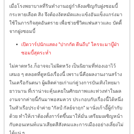
เมื่อโรงพยาบาลที่รินทำงานอยู่กำลังเผชิญกับฝูงซอมบี้
กระหายเลือด สิง จึงต้องงัดหมัดและแข้งอันแข็งแกร่งมา
ใช้ในภารกิจสุดอันตราย เพื่อช่วยชีวิตแฟนสาวและ บัดดี้
จากฝูงซอมบี้
เปิดวาร์ปนักแสดง "ปากกัด ตีนถีบ" ใครจะมาบู๊ฝ่า
ซอมบี้สุดระห่ำ
ไม่คาดหวัง..ก็อาจจะไม่ผิดหวัง เป็นนิยามที่ท่องเอาไว้
เสมอ ๆ ตลอดที่ดูหนังเรื่องนี้ เพราะนี่คือผลงานงานสร้าง
ในเครือกันตนา ผู้ผลิตค่ายเก่าแก่คู่วงการบันเทิงไทยมา
ยาวนาน ที่เราน่าจะคุ้นเคยในศักยภาพและท่วงท่าในผล
งานจากค่ายนี้กันมาพอสมควร ประกอบกับเรื่องนี้ได้หนึ่ง
ในหัวเรือประจำค่าย "กัลป์ กัลย์จาฤก" มานั่งเก้าอี้ผู้กำกับ
ด้วย ทำให้เราต้องตั้งการ์ดขึ้นมาให้มั่น เตรียมเผชิญหน้า
กับคอนเทนท์แนวเสียดสีสังคมและการเมืองอย่างเลี่ยงไม่
ได้แน่ ๆ