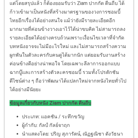
แต่โดยสรุปแล้ว ก็ต้องยอมรับว่า Ziam ปากกัด ตีนถีบ ได้
ก้าวเข้ามาเป็นหนังที่สร้างมาตรฐานของวงการซอมบี้
ไทยอีกเรื่องได้อย่างสนใจ แม้ว่ายังมีรายละเอียดอีก
มากมายที่ค่อนข้างวางเอาไว้ได้น่าขบคิด ไม่สามารถลง
รายละเอียดได้อย่างครบถ้วนเพราะเงื่อนไขเวลาที่จำกัด
บทหนังอาจจะไม่มีอะไรใหม่ และไม่สามารถสร้างความ
ผูกพันในตัวละครกับคนดูได้มากนัก แต่ยอมรับงานสร้าง
ค่อนข้างดีอย่างน่าพอใจ โดยเฉพาะลีลาการออกแบบ
ฉากบู๊และการสร้างตัวละครซอมบี้ รวมทั้งโปรดักชัน
ดีไซน์ต่าง ๆ ถือว่าพัฒนาได้แปลกใหม่จากหนังไทยทั่วไป
ได้อย่างมีนัยยะ
ข้อมูลเกี่ยวกับหนัง Ziam ปากกัด ตีนถีบ
ประเภท: แอคชัน / ระทึกขวัญ
ผู้กำกับ: กัลป์ กัลย์จาฤก
นำแสดงโดย: ปริญ สุภารัตน์, ณัฏฐณิชา ดังวัธนา