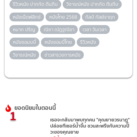
รีวิวหนัง ปากกัด ตีนถีบ
วิจารณ์หนัง ปากกัด ตีนถีบ
หนังเน็ตฟลิกซ์
หนังไทย 2568
กัลป์ กัลย์จาฤก
หมาก ปริญ
ณิชา ณัฏฐณิชา
เวลา วันเวลา
หนังซอมบบี้
หนังซอมบี้ไทย
รีวิวหนัง
วิจารณ์หนัง
ข่าวสารวงการหนัง
ยอดนิยมในตอนนี้
1
เธอจะกลับมาพบทุกคน "คุณยายวรนาฏ"
ปล่อยทีเซอร์น้ำจิ้ม ชวนสะพรึงกับความปั๊
วะของคุณยาย