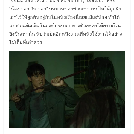
"จอนนี่ แอนโฟเน่", "พิมพ์ พิมพ์มาดา", "เจสัน ยัง" หรือ
"น้องเวลา วันเวลา" บทบาทของพวกเขาแทบไม่ได้ถูกฝัง
เอาไว้ให้ผูกพันอยู่กับในหนังเรื่องนี้เลยแม้แต่น้อย ทำได้
แค่ส่วนเติมเต็มในองค์ประกอบทางตัวละครได้ครบถ้วน
ยิ่งขึ้นเท่านั้น นับว่าเป็นอีกหนึ่งส่วนที่หนังใช้งานได้อย่าง
ไม่เต็มที่เท่าควร