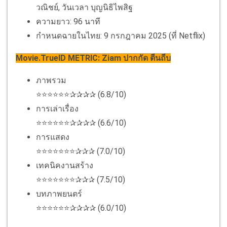
วณิชย์, วันเวลา บุญนิธิไพสิฐ
ความยาว: 96 นาที
กำหนดฉายในไทย: 9 กรกฎาคม 2025 (ที่ Netflix)
Movie.TrueID METRIC: Ziam ปากกัด ตีนถีบ
ภาพรวม
⭐⭐⭐⭐⭐⭐✰✰✰✰ (6.8/10)
การเล่าเรื่อง
⭐⭐⭐⭐⭐⭐✰✰✰✰ (6.6/10)
การแสดง
⭐⭐⭐⭐⭐⭐⭐✰✰✰ (7.0/10)
เทคนิคงานสร้าง
⭐⭐⭐⭐⭐⭐⭐✰✰✰ (7.5/10)
บทภาพยนตร์
⭐⭐⭐⭐⭐⭐✰✰✰✰ (6.0/10)