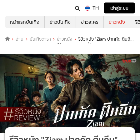
TH
เข้าสู่ระบบ
หน้าแรกบันเทิง
ข่าวบันเทิง
ข่าวละคร
ข่าวหนัง
รี
อ่าน
บันเทิงดารา
ข่าวหนัง
รีวิวหนัง "Ziam ปากกัด ตีนถีบ"
หมัดหนัก ๆ เตะเน้น ๆ กระซวกใส่มาตรฐานซอมบี้ไทย ๆ
รีวิวหนัง "Ziam ปากกัด ตีนถีบ"