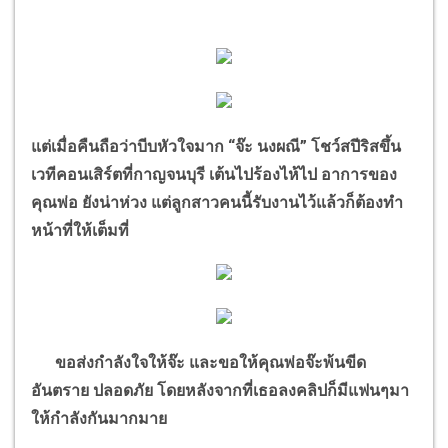
แต่เมื่อคืนถือว่าบีบหัวใจมาก
“
จ๊ะ นงผณี
”
โชว์สปีริสขึ้น
เวทีคอนเสิร์ตที่กาญจนบุรี เต้นไปร้องไห้ไป อาการของ
คุณพ่อ ยังน่าห่วง
แต่ลูกสาวคนนี้รับงานไว้แล้วก็ต้องทำ
หน้าที่ให้เต็มที่
ขอส่งกำลังใจให้จ๊ะ และขอให้คุณพ่อจ๊ะพ้นขีด
อันตราย ปลอดภัย โดยหลังจากที่เธอลงคลิปก็มีแฟนๆมา
ให้กำลังกันมากมาย