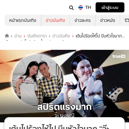
TH
เข้าสู่ระบบ
หน้าแรกบันเทิง
ข่าวบันเทิง
ข่าวละคร
ข่าวหนัง
รี
อ่าน
บันเทิงดารา
ข่าวบันเทิง
เต้นไปร้องไห้ไป บีบหัวใจมาก
“จ๊ะ นงผณี” โชว์สปีริตขึ้นเวทีคอนเสิร์ต
เต้นไปร้องไห้ไป บีบหัวใจมาก “จ๊ะ