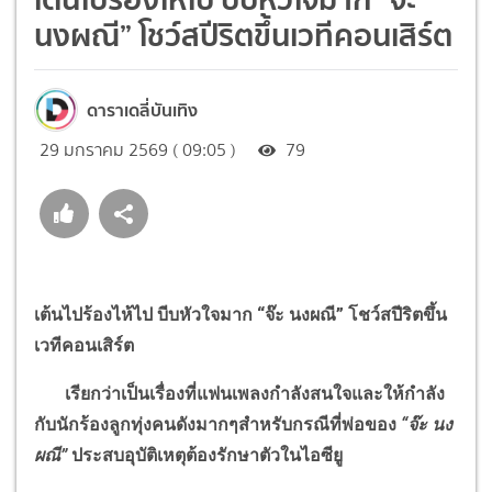
นงผณี” โชว์สปีริตขึ้นเวทีคอนเสิร์ต
ดาราเดลี่บันเทิง
29 มกราคม 2569 ( 09:05 )
79
เต้นไปร้องไห้ไป บีบหัวใจมาก
“
จ๊ะ นงผณี
”
โชว์สปีริตขึ้น
เวทีคอนเสิร์ต
เรียกว่าเป็นเรื่องที่แฟนเพลงกำลังสนใจและให้กำลัง
กับนักร้องลูกทุ่งคนดังมากๆสำหรับกรณีที่พ่อของ
“
จ๊ะ นง
ผณี
”
ประสบอุบัติเหตุต้องรักษาตัวในไอซียู