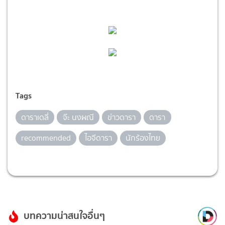
Tags
ดาราเดลี่
จ๊ะ นงผณี
ข่าวดารา
ดารา
recommended
ไอจีดารา
นักร้องไทย
บทความน่าสนใจอื่นๆ