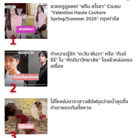
สวยหรูดูแพง! “ฟรีน สโรชา” ร่วมชม
“Valentino Haute Couture
Spring/Summer 2026” กรุงปารีส
1
ทำความรู้จัก “ตะวัน พันวา” หรือ “กันต์
ธีร์” ใน “ศักดินาวิทยาลัย” โตแล้วหล่อครบ
เครื่อง
2
โอ้โหแซ่บดาราสาวเสิร์ฟชุดว่ายน้ำสุดจึ้ง
ทำตาแตกกันทั้งหาด
3