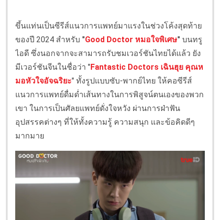
ขึ้นแท่นเป็นซีรีส์แนวการแพทย์มาแรงในช่วงโค้งสุดท้าย
ของปี 2024 สำหรับ
"
Good Doctor หมอใจพิเศษ
"
บนทรู
ไอดี ซึ่งนอกจากจะสามารถรับชมเวอร์ชันไทยได้แล้ว ยัง
มีเวอร์ชันจีนในชื่อว่า "
Fantastic Doctors
เฉินฮุย คุณห
มอหัวใจอัจฉริยะ
" ทั้งรูปแบบซับ-พากย์ไทย ให้คอซีรีส์
แนวการแพทย์ดื่มด่ำเส้นทางในการพิสูจน์ตนเองของพวก
เขา ในการเป็นศัลยแพทย์ดั่งใจหวัง ผ่านการฝ่าฟัน
อุปสรรคต่างๆ ที่ให้ทั้งความรู้ ความสนุก และข้อคิดดีๆ
มากมาย