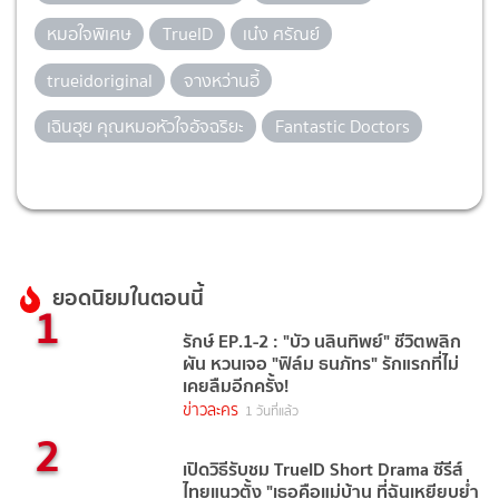
หมอใจพิเศษ
TrueID
เน๋ง ศรัณย์
trueidoriginal
จางหว่านอี้
เฉินฮุย คุณหมอหัวใจอัจฉริยะ
Fantastic Doctors
ยอดนิยมในตอนนี้
1
รักษ์ EP.1-2 : "บัว นลินทิพย์" ชีวิตพลิก
ผัน หวนเจอ "ฟิล์ม ธนภัทร" รักแรกที่ไม่
เคยลืมอีกครั้ง!
ข่าวละคร
1 วันที่แล้ว
2
เปิดวิธีรับชม TrueID Short Drama ซีรีส์
ไทยแนวตั้ง "เธอคือแม่บ้าน ที่ฉันเหยียบย่ำ