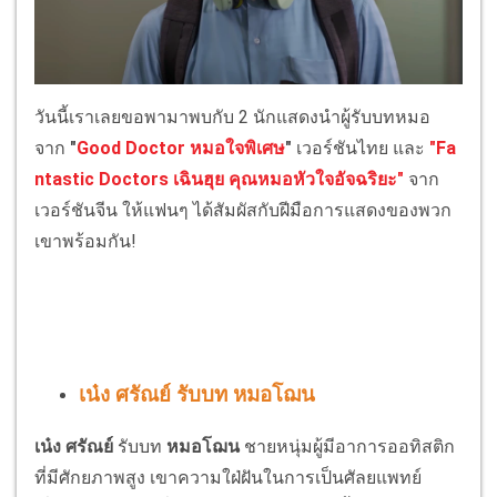
วันนี้เราเลยขอพามาพบกับ 2 นักแสดงนำผู้รับบทหมอ
จาก
"
Good Doctor หมอใจพิเศษ
"
เวอร์ชันไทย และ
"Fa
ntastic Doctors เฉินฮุย คุณหมอหัวใจอัจฉริยะ"
จาก
เวอร์ชันจีน ให้แฟนๆ ได้สัมผัสกับฝีมือการแสดงของพวก
เขาพร้อมกัน!
เน๋ง ศรัณย์ รับ
บท
หมอโฌน
เน๋ง ศรัณย์
รับบท
หมอโฌน
ชายหนุ่มผู้มีอาการออทิสติก
ที่มีศักยภาพสูง เขาความใฝ่ฝันในการเป็นศัลยแพทย์