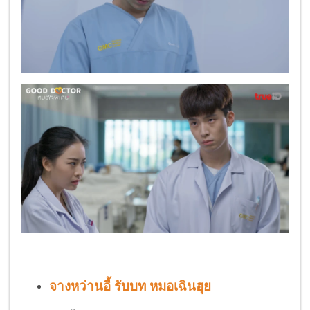
จางหว่านอี้
รับบท
หมอเฉินฮุย