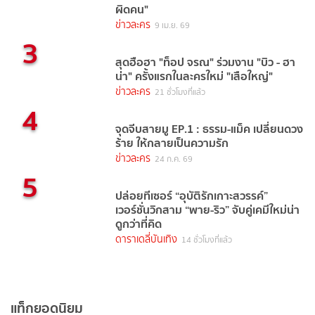
ผิดคน"
ข่าวละคร
9 เม.ย. 69
3
สุดฮือฮา "ท็อป จรณ" ร่วมงาน "บิว - ฮา
น่า" ครั้งแรกในละครใหม่ "เสือใหญ่"
ข่าวละคร
21 ชั่วโมงที่แล้ว
4
จุดจีบสายมู EP.1 : ธรรม-แม็ค เปลี่ยนดวง
ร้าย ให้กลายเป็นความรัก
ข่าวละคร
24 ก.ค. 69
5
ปล่อยทีเซอร์ “อุบัติรักเกาะสวรรค์”
เวอร์ชั่นวิกสาม “พาย-ริว” จับคู่เคมีใหม่น่า
ดูกว่าที่คิด
ดาราเดลี่บันเทิง
14 ชั่วโมงที่แล้ว
แท็กยอดนิยม