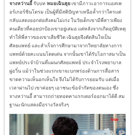
จางหว่านอี้
รับบท
หมอเฉินฮุย
เขามีภาวะอาการแอสเพ
อร์เกอร์ซินโดรม เป็นผู้ที่มีสติปัญหาเหนือล้ำกว่าใครแต่
กลับแสดงออกต่อสังคมไม่เก่ง ในวัยเด็กเขามีพี่สาวเพียง
คนเดียวที่คอยปกป้องเขาอยู่เสมอ แต่หลังจากเกิดอุบัติเหตุ
ทำให้พี่สาวของเขาเสียชีวิต เฉินฮุยจึงตัดสินใจเป็น
ศัลยแพทย์ และสำเร็จการศึกษามาจากวิทยาลัยทางการ
แพทย์ด้วยคะแนนโดดเด่น จากนั้นเขาได้รับโอกาสมาเป็น
แพทย์ประจำบ้านที่แผนกศัลยแพทย์ ประจำโรงพยาบาล
ผู่อวิ๋น แม้ว่าในช่วงแรกเขาจะบกพร่องด้านการสื่อสาร
ขาดความเห็นอกเห็นใจ จึงไม่ได้รับการยอมรับ แต่เมื่อ
เวลาผ่านไป เขาค่อยๆ เอาชนะข้อจำกัดของตนเอง ซึ่ง
จางหว่านอี้ สามารถถ่ายทอดคาแรกเตอร์ออกมาได้ดี สม
ฐานะนักแสดงมือรางวัลจริงๆ