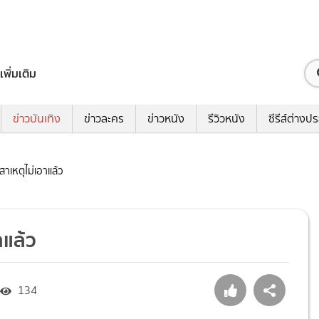
เพิ่มเติม
ข่าวบันเทิง
ข่าวละคร
ข่าวหนัง
รีวิวหนัง
ซีรีส์ต่างป
ผยสาเหตุไม่เอาแล้ว
อาแล้ว
134