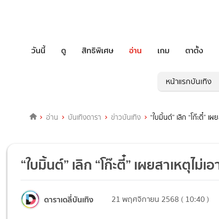
วันนี้
ดู
สิทธิพิเศษ
อ่าน
เกม
ตาตั้ง
หน้าแรกบันเทิง
อ่าน
บันเทิงดารา
ข่าวบันเทิง
“ใบมิ้นต์” เลิก “โก๊ะตี๋” เ
“ใบมิ้นต์” เลิก “โก๊ะตี๋” เผยสาเหตุไม่เ
ดาราเดลี่บันเทิง
21 พฤศจิกายน 2568 ( 10:40 )