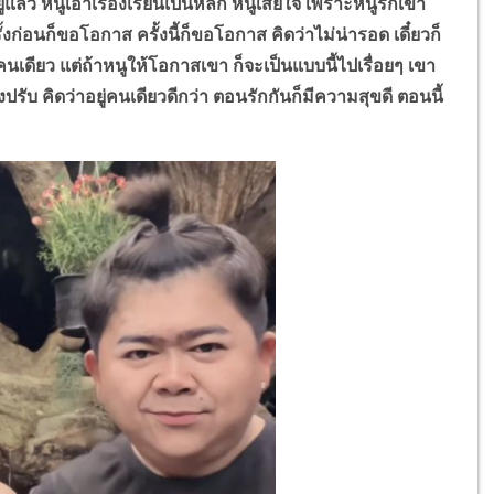
แล้ว หนูเอาเรื่องเรียนเป็นหลัก หนูเสียใจ เพราะหนูรักเขา
ครั้งก่อนก็ขอโอกาส ครั้งนี้ก็ขอโอกาส คิดว่าไม่น่ารอด เดี๋ยวก็
ู่คนเดียว แต่ถ้าหนูให้โอกาสเขา ก็จะเป็นแบบนี้ไปเรื่อยๆ เขา
องปรับ คิดว่าอยู่คนเดียวดีกว่า ตอนรักกันก็มีความสุขดี ตอนนี้