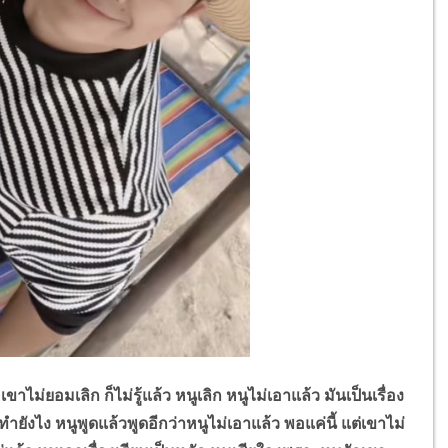
ม่ยอมเลิก ก็ไม่รู้แล้ว หนูเลิก หนูไม่เอาแล้ว มันเป็นเรื่อง
ยังไง หนูพูดแล้วพูดอีกว่าหนูไม่เอาแล้ว พอแค่นี้ แต่เขาไม่