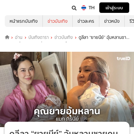
TH
เข้าสู่ระบบ
หน้าแรกบันเทิง
ข่าวบันเทิง
ข่าวละคร
ข่าวหนัง
รี
อ่าน
บันเทิงดารา
ข่าวบันเทิง
ดูลีลา “ยายนีย์” อุ้มหลานชาย
คนแรก..ด้าน “เกรท”..รีบมาคอมเมนต์
ดูลีลา “ยายนีย์” อุ้มหลานชายคน