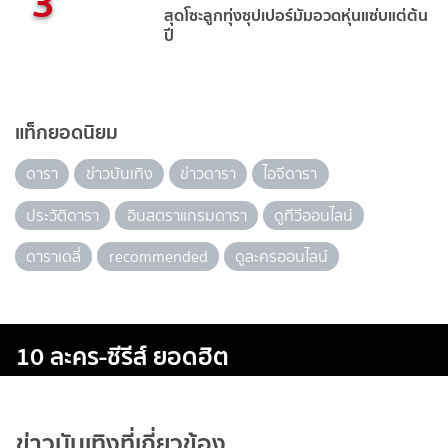
3
สุดโซะลูกทุ่งซุปเปอร์มัมอวดหุ่นแซ่บแต่ต้น
ปี
แท็กยอดนิยม
ดารา
ข่าวบันเทิง
ข่าวดารา
ไอจีดารา
ประวัติดารา
อินสตราแกรมดารา
ดูทีวีออนไลน์
ดาราเดลี่
recommended
ดูละครออนไลน์
10 ละคร-ซีรีส์ ยอดฮิต
ข่าวบันเทิงที่เกี่ยวข้อง