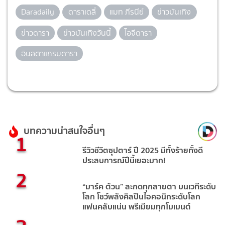
Daradaily
ดาราเดลี่
แมท ภีรนีย์
ข่าวบันเทิง
ข่าวดารา
ข่าวบันเทิงวันนี้
ไอจีดารา
อินสตาแกรมดารา
บทความน่าสนใจอื่นๆ
1
รีวิวชีวิตซุปตาร์ ปี 2025 มีทั้งร้ายทั้งดี
ประสบการณ์ปีนี้เยอะมาก!
2
“มาร์ค ต้วน” สะกดทุกสายตา บนเวทีระดับ
โลก โชว์พลังศิลปินไอคอนิกระดับโลก
แฟนคลับแน่น พรีเมียมทุกโมเมนต์