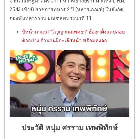
จากคณะรัฐศาสตร์ จากมหาวิทยาลัยรามคำแหง ปี พ.ศ.
2543 เข้ารับราชการทหาร 2 ปี (ทหารเกณฑ์) ในสังกัด
กองพันทหารราบ มณฑลทหารบกที่ 11
ปีหน้ามาแน่! "วิญญาณแพศยา" ฮือฮาตั้งแต่ปล่อย
ตัวอย่าง ตำนานผีกะเลียหน้า พร้อมลงจอ
ประวัติ หนุ่ม ศรราม เทพพิทักษ์