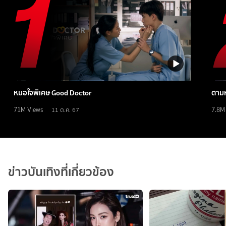
หมอใจพิเศษ Good Doctor
ตามห
71M
Views
7.8M
11 ต.ค. 67
ข่าวบันเทิงที่เกี่ยวข้อง