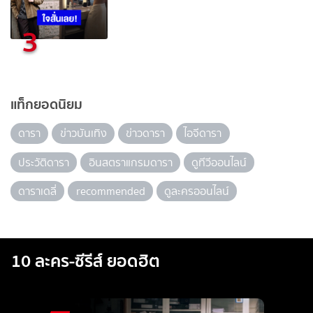
3
แท็กยอดนิยม
ดารา
ข่าวบันเทิง
ข่าวดารา
ไอจีดารา
ประวัติดารา
อินสตราแกรมดารา
ดูทีวีออนไลน์
ดาราเดลี่
recommended
ดูละครออนไลน์
10 ละคร-ซีรีส์ ยอดฮิต