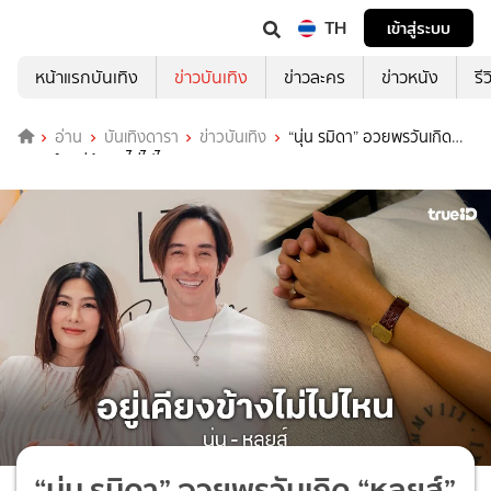
TH
เข้าสู่ระบบ
หน้าแรกบันเทิง
ข่าวบันเทิง
ข่าวละคร
ข่าวหนัง
รี
อ่าน
บันเทิงดารา
ข่าวบันเทิง
“นุ่น รมิดา” อวยพรวันเกิด
“หลุยส์” อยู่ข้างๆ ไม่ไปไหน
“นุ่น รมิดา” อวยพรวันเกิด “หลุยส์”