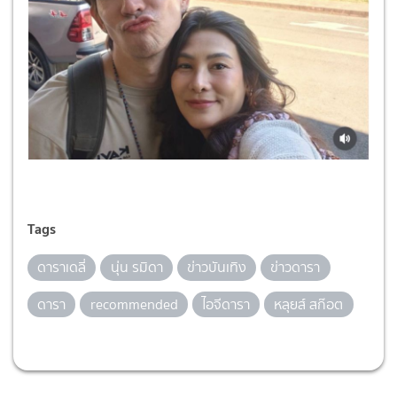
Tags
ดาราเดลี่
นุ่น รมิดา
ข่าวบันเทิง
ข่าวดารา
ดารา
recommended
ไอจีดารา
หลุยส์ สก๊อต