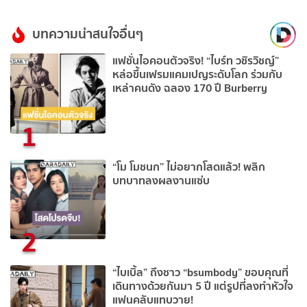
บทความน่าสนใจอื่นๆ
แฟชั่นไอคอนตัวจริง! “ไบร์ท วชิรวิชญ์”
หล่อขึ้นเฟรมแคมเปญระดับโลก ร่วมกับ
เหล่าคนดัง ฉลอง 170 ปี Burberry
1
“โม โมชนก” ไม่อยากโสดแล้ว! พลิก
บทบาทลงผลงานแซ่บ
2
“ไบเบิ้ล” ถึงชาว “bsumbody” ขอบคุณที่
เดินทางด้วยกันมา 5 ปี แต่รูปที่ลงทำหัวใจ
แฟนคลับแทบวาย!