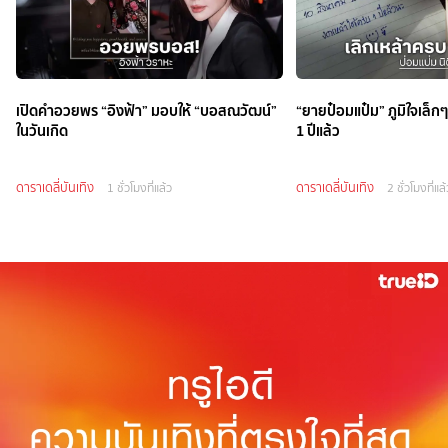
เปิดคำอวยพร “อิงฟ้า” มอบให้ “บอสณวัฒน์”
“ยายป๋อมแป๋ม” ภูมิใจเล
ในวันเกิด
1 ปีแล้ว
ดาราเดลี่บันเทิง
ดาราเดลี่บันเทิง
1 ชั่วโมงที่แล้ว
2 ชั่วโมงที่แล้