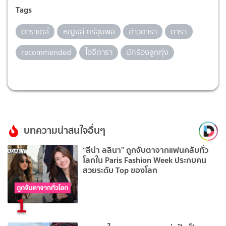
Tags
ดาราเดลี่
หญิงลี ศรีจุมพล
ข่าวดารา
ดารา
recommended
ไอจีดารา
นักร้องลูกทุ่ง
บทความน่าสนใจอื่นๆ
“ลีน่า ลลินา” ถูกจับตาจากแฟนคลับทั่ว
โลกใน Paris Fashion Week ประกบคน
สวยระดับ Top ของโลก
1