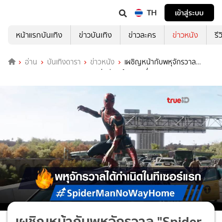
TH
เข้าสู่ระบบ
หน้าแรกบันเทิง
ข่าวบันเทิง
ข่าวละคร
ข่าวหนัง
รี
อ่าน
บันเทิงดารา
ข่าวหนัง
เผชิญหน้ากับพหุจักรวาล
"Spider-Man: No Way Home" ส่งทีเซอร์แรกสุดตื่นตา
เผชิญหน้ากับพหุจักรวาล "Spider-