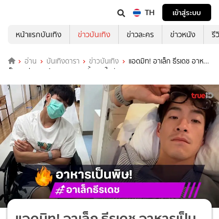
TH
เข้าสู่ระบบ
หน้าแรกบันเทิง
ข่าวบันเทิง
ข่าวละคร
ข่าวหนัง
รี
อ่าน
บันเทิงดารา
ข่าวบันเทิง
แอดมิท! อาเล็ก ธีรเดช อาหาร
เป็นพิษรุ่นแรง ต้องนอนรพ.ครั้งแรกในชีวิต
แอดมิท! อาเล็ก ธีรเดช อาหารเป็น