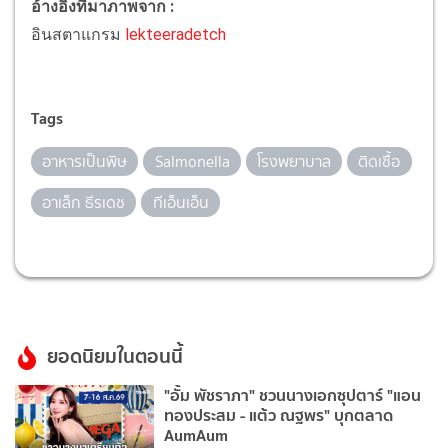
อ้างอิงที่มาภาพจาก :
อินสตาแกรม
lekteeradetch
Tags
อาหารเป็นพิษ
Salmonella
โรงพยาบาล
ติดเชื้อ
อาเล็ก ธีรเดช
ทีเอ็นเอ็น
ยอดนิยมในตอนนี้
"อั้ม พัชราภา" ชวนนางเอกซุปตาร์ "แอน
ทองประสม - แต้ว ณฐพร" บุกตลาด
AumAum