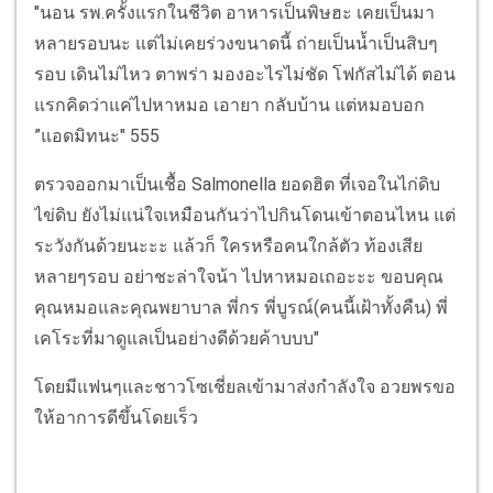
"นอน รพ.ครั้งแรกในชีวิต อาหารเป็นพิษฮะ เคยเป็นมา
หลายรอบนะ แต่ไม่เคยร่วงขนาดนี้ ถ่ายเป็นน้ำเป็นสิบๆ
รอบ เดินไม่ไหว ตาพร่า มองอะไรไม่ชัด โฟกัสไม่ได้ ตอน
แรกคิดว่าแค่ไปหาหมอ เอายา กลับบ้าน แต่หมอบอก
”แอดมิทนะ" 555
ตรวจออกมาเป็นเชื้อ Salmonella ยอดฮิต ที่เจอในไก่ดิบ
ไข่ดิบ ยังไม่แน่ใจเหมือนกันว่าไปกินโดนเข้าตอนไหน แต่
ระวังกันด้วยนะะะ แล้วก็ ใครหรือคนใกล้ตัว ท้องเสีย
หลายๆรอบ อย่าชะล่าใจน้า ไปหาหมอเถอะะะ ขอบคุณ
คุณหมอและคุณพยาบาล พี่กร พี่บูรณ์(คนนี้เฝ้าทั้งคืน) พี่
เคโระที่มาดูแลเป็นอย่างดีด้วยค้าบบบ"
โดยมีแฟนๆและชาวโซเชี่ยลเข้ามาส่งกำลังใจ อวยพรขอ
ให้อาการดีขึ้นโดยเร็ว