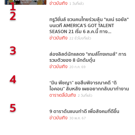
1
ข่าวบันเทิง
1 วันที่แล้ว
2
ทรูวิชั่นส์ ชวนคนไทยร่วมลุ้น "เนเน่ รอยัล"
บนเวที AMERICA’S GOT TALENT
SEASON 21 เริ่ม 6 ส.ค.นี้ ทาง
TrueVisions NOW
ข่าวบันเทิง
22 ชั่วโมงที่แล้ว
3
ส่องลิสต์นักแสดง "เกมส์โกงเกมส์" การ
รวมตัวของ 8 นักต้มตุ๋น
ข่าวบันเทิง
20 ก.ค. 69
4
“มิน พีชญา” ขอสืบพิจารณาคดี “ดิ
ไอคอน” ลับหลัง เผยอยากกลับมาทำงาน
ดาราเดลี่บันเทิง
2 วันที่แล้ว
5
9 ดาราต้นแบบทำดี เพื่อสังคมที่ดีขึ้น
ข่าวบันเทิง
30 พ.ค. 67