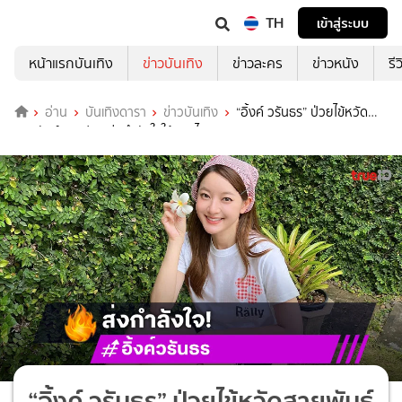
TH
เข้าสู่ระบบ
หน้าแรกบันเทิง
ข่าวบันเทิง
ข่าวละคร
ข่าวหนัง
รี
อ่าน
บันเทิงดารา
ข่าวบันเทิง
“อิ้งค์ วรันธร” ป่วยไข้หวัด
สายพันธุ์ B แฟนๆ ส่งกำลังใจให้หายไวๆ
“อิ้งค์ วรันธร” ป่วยไข้หวัดสายพันธุ์