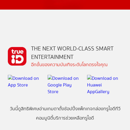
THE NEXT WORLD-CLASS SMART
ENTERTAINMENT
อีกขั้นของความบันเทิงระดับโลกตรงใจคุณ
วันนี้
ดู
สิทธิพิเศษ
อ่าน
เกม
ตาตั้ง
ช้อปปิ้ง
แพ็กเกจ
กล่องทรูไอดีทีวี
คอมมูนิตี้
บริการช่วยเหลือทรูไอดี