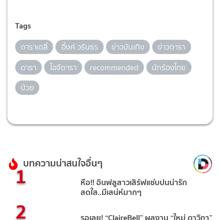
Tags
ดาราเดลี่
อิ้งค์ วรันธร
ข่าวบันเทิง
ข่าวดารา
ดารา
ไอจีดารา
recommended
นักร้องไทย
ป่วย
บทความน่าสนใจอื่นๆ
1
หือ!! อินฟลูสาวเสิร์ฟแซ่บปนน่ารัก
สดใส..มีเสน่ห์มากๆ
2
รอเลย! “ClaireBell” ผลงาน “ใหม่ ดาวิกา”