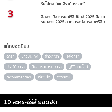
รับไม้ต่อ “เขมจิราต้องรอด”
3
ฮือฮา! มิสแกรนด์ฟิลิปปินส์ 2025-มิสแก
รนด์ลาว 2025 อวดเดรสก่อนรอบพรีลิม
แท็กยอดนิยม
ดารา
ข่าวบันเทิง
ข่าวดารา
ไอจีดารา
ประวัติดารา
อินสตราแกรมดารา
ดูทีวีออนไลน์
recommended
เรื่องย่อ
ดาราเดลี่
10 ละคร-ซีรีส์ ยอดฮิต