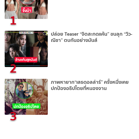
1
ปล่อย Teaser “จิตสะกดเเค้น” ขนลุก “วิว-
ณิชา” ตบกันอย่างมันส์
2
ภาพหายาก“เสธดอลล่าร์” ครั้งหนึ่งเคย
ปกป้องอธิปไตยที่หนองจาน
3