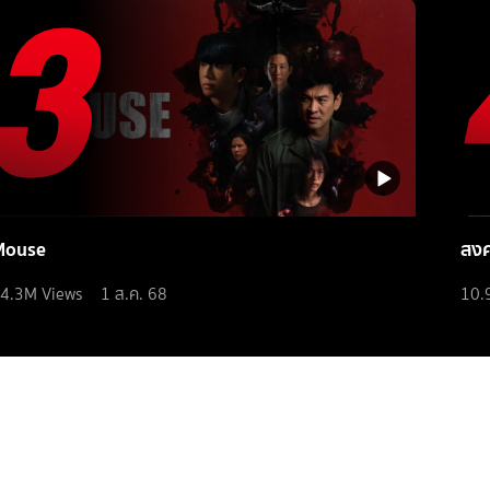
Mouse
สง
4.3M
Views
1 ส.ค. 68
10.