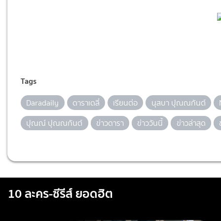
Tags
Daradaily
ดาราเดลี่
เรียนต่อ
นุสบา ปุณณกันต์
ปุณณ์ ปุณณกันต์
ข่าวดารา
ข่าววันนี้
ข่าวล่าสุด
10 ละคร-ซีรีส์ ยอดฮิต