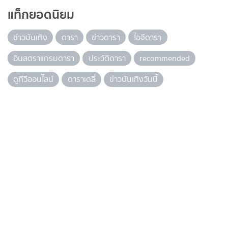
แท็กยอดนิยม
ข่าวบันเทิง
ดารา
ข่าวดารา
ไอจีดารา
อินสตราแกรมดารา
ประวัติดารา
recommended
ดูทีวีออนไลน์
ดาราเดลี่
ข่าวบันเทิงวันนี้