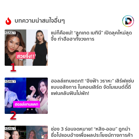
บทความน่าสนใจอื่นๆ
แม่ก็คือแม่! “ลูกเกด เมทินี” เปิดลุคใหม่สุด
จึ้ง ทำฮือฮาทั้งวงการ
1
ฮอลล์แทบแตก!! “อิงฟ้า วราหะ” เสิร์ฟแซ่บ
แบบอลังการ ในคอนเสิร์ต จัดโมเมนต์ดี๊ดี
แฟนคลับฟินไม่พัก!
2
ช่อง 3 ร่อนจดหมาย! “หลิง-ออม” ถูกนำ
ชื่อไปแอบอ้างเพื่อผลประโยชน์ทางการค้า