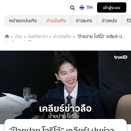
TH
เข้าสู่ระบบ
หน้าแรกบันเทิง
ข่าวบันเทิง
ข่าวละคร
ข่าวหนัง
รี
อ่าน
บันเทิงดารา
ข่าวบันเทิง
“ป๊ายปาย โอริโอ้” เคลียร์! ปม
ข่าวลือหันหลังให้วงการ?
“ป๊ายปาย โอริโอ้” เคลียร์! ปมข่าว