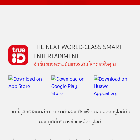
THE NEXT WORLD-CLASS SMART
ENTERTAINMENT
อีกขั้นของความบันเทิงระดับโลกตรงใจคุณ
วันนี้
ดู
สิทธิพิเศษ
อ่าน
เกม
ตาตั้ง
ช้อปปิ้ง
แพ็กเกจ
กล่องทรูไอดีทีวี
คอมมูนิตี้
บริการช่วยเหลือทรูไอดี