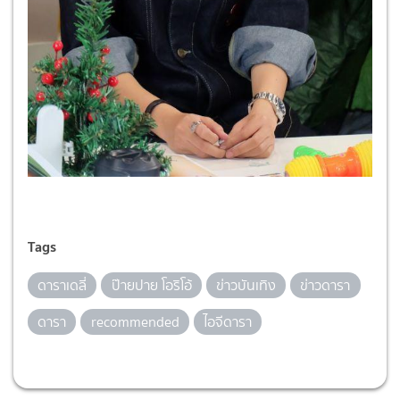
Tags
ดาราเดลี่
ป๊ายปาย โอริโอ้
ข่าวบันเทิง
ข่าวดารา
ดารา
recommended
ไอจีดารา