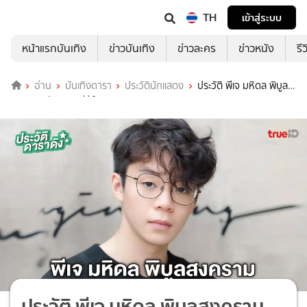
TH
เข้าสู่ระบบ
หน้าแรกบันเทิง
ข่าวบันเทิง
ข่าวละคร
ข่าวหนัง
รี
อ่าน
บันเทิงดารา
ประวัตินักแสดง
ประวัติ พีเจ มหิดล พิบูล
สงคราม นักแสดงซีรีส์ HAPPINESS
ประวัติ พีเจ มหิดล พิบูลสงคราม