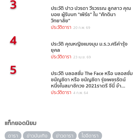
3
ประวัติ ปาว ปวรดา วีรวรรณ ลูกสาว คุณ
บอย ผู้รับบท "เพิร์ธ" ใน "ศักดินา
วิทยาลัย"
ประวัติดารา
20 ก.พ. 69
4
ประวัติ คุณหญิงแมงมุม ม.ร.ว.ศรีคำรุ้ง
ยุคล
ประวัติดารา
23 เม.ย. 69
5
ประวัติ บลอสซั่ม The Face หรือ บลอสซั่ม
ชนัญชิดา หรือ ชนัญชิดา รุ่งเพชรรัตน์
หนึ่งในสมาชิกวง 2021ราตรี จีนี่ จ๋า
(2021)
ประวัติดารา
4 ก.พ. 64
แท็กยอดนิยม
ดารา
ข่าวบันเทิง
ข่าวดารา
ไอจีดารา