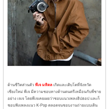
ด้านชีวิตส่วนตัว
พีเจ มหิดล
เกิดและเติบโตที่จังหวัด
เชียงใหม่ พีเจ มีความชอบทางด้านดนตรีเหมือนกับพี่ชาย
อย่าง เจเจ โดยพีเจเคยเผยว่าชอบแนวเพลงฮิปฮอป และก็
ชอบฟังเพลงแนว K-Pop ตลอดจนชอบงานถ่ายแบบเดิน