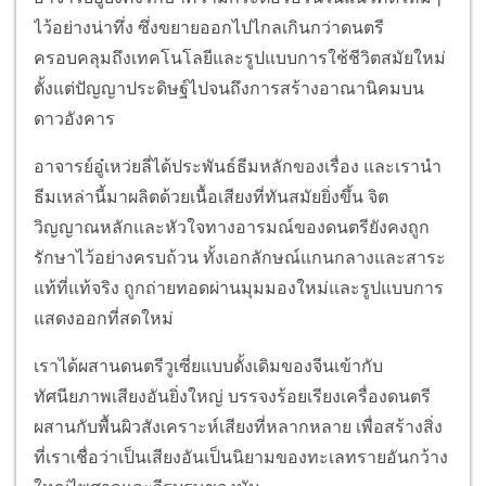
ไว้อย่างน่าทึ่ง ซึ่งขยายออกไปไกลเกินกว่าดนตรี
ครอบคลุมถึงเทคโนโลยีและรูปแบบการใช้ชีวิตสมัยใหม่
ตั้งแต่ปัญญาประดิษฐ์ไปจนถึงการสร้างอาณานิคมบน
ดาวอังคาร
อาจารย์อู๋เหว่ยลี่ได้ประพันธ์ธีมหลักของเรื่อง และเรานำ
ธีมเหล่านี้มาผลิตด้วยเนื้อเสียงที่ทันสมัยยิ่งขึ้น จิต
วิญญาณหลักและหัวใจทางอารมณ์ของดนตรียังคงถูก
รักษาไว้อย่างครบถ้วน ทั้งเอกลักษณ์แกนกลางและสาระ
แท้ที่แท้จริง ถูกถ่ายทอดผ่านมุมมองใหม่และรูปแบบการ
แสดงออกที่สดใหม่
เราได้ผสานดนตรีวูเซี่ยแบบดั้งเดิมของจีนเข้ากับ
ทัศนียภาพเสียงอันยิ่งใหญ่ บรรจงร้อยเรียงเครื่องดนตรี
ผสานกับพื้นผิวสังเคราะห์เสียงที่หลากหลาย เพื่อสร้างสิ่ง
ที่เราเชื่อว่าเป็นเสียงอันเป็นนิยามของทะเลทรายอันกว้าง