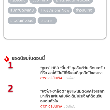
หลัวอวิ๋นซี
Luo Yunxi
Black Myth Wukong
สัมภาษณ์พิเศษ
TrueVisions Now
ข่าวบันเทิง
ข่าวบันเทิงวันนี้
ข่าวดารา
ยอดนิยมในตอนนี้
1
“ภูผา” HBD “มิ้นต์” สุขสันต์วันเกิดนะครับ
ที่รัก ขอให้เป็นปีที่พิเศษที่สุดอีกปีของเรา
ดาราเดลี่บันเทิง
1 วันที่แล้ว
2
“อิงฟ้า-ชาล็อต” ลุยแฟนมีตติ้งครั้งแรกที่
มาเก๊า แฟนคลับจัดเต็มโปรเจ็คท์ต้อนรับ
อบอุ่นหัวใจ
ดาราเดลี่บันเทิง
1 วันที่แล้ว