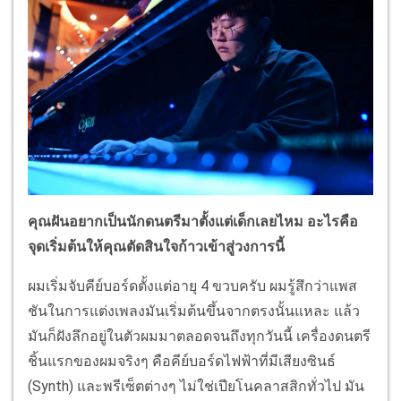
คุณฝันอยากเป็นนักดนตรีมาตั้งแต่เด็กเลยไหม อะไรคือ
จุดเริ่มต้นให้คุณตัดสินใจก้าวเข้าสู่วงการนี้
ผมเริ่มจับคีย์บอร์ดตั้งแต่อายุ 4 ขวบครับ ผมรู้สึกว่าแพส
ชันในการแต่งเพลงมันเริ่มต้นขึ้นจากตรงนั้นแหละ แล้ว
มันก็ฝังลึกอยู่ในตัวผมมาตลอดจนถึงทุกวันนี้ เครื่องดนตรี
ชิ้นแรกของผมจริงๆ คือคีย์บอร์ดไฟฟ้าที่มีเสียงซินธ์
(Synth) และพรีเซ็ตต่างๆ ไม่ใช่เปียโนคลาสสิกทั่วไป มัน