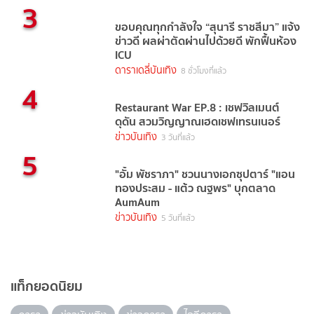
3
ขอบคุณทุกกำลังใจ “สุนารี ราชสีมา” แจ้ง
ข่าวดี ผลผ่าตัดผ่านไปด้วยดี พักฟื้นห้อง
ICU
ดาราเดลี่บันเทิง
8 ชั่วโมงที่แล้ว
4
Restaurant War EP.8 : เชฟวิลเมนต์
ดุดัน สวมวิญญาณเฮดเชฟเทรนเนอร์
ข่าวบันเทิง
3 วันที่แล้ว
5
"อั้ม พัชราภา" ชวนนางเอกซุปตาร์ "แอน
ทองประสม - แต้ว ณฐพร" บุกตลาด
AumAum
ข่าวบันเทิง
5 วันที่แล้ว
แท็กยอดนิยม