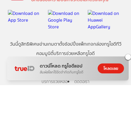
วันนี้
ดู
สิทธิพิเศษ
อ่าน
เกม
ตาตั้ง
ช้อปปิ้ง
แพ็กเกจ
กล่องทรูไอดีทีวี
คอมมูนิตี้
บริการช่วยเหลือทรูไอดี
ดาวน์โหลด ทรูไอดีแอป
โหลดเลย
เกี่ยวกับทรูไอดี
ข้อกำหนดและเงื่อนไข
นโยบายความเป็นส่วนตัว
สัมผัสโลกไร้ขีดจำกัดกับทรูไอดี
บริการช่วยเหลือ
ติดต่อเรา
Follow us
Copyright © True Digital Group Company Limited.
All rights reserved