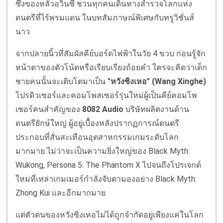
ซึ้งของหลัวอวิ๋นซี ชวนทุกคนเดินทางสำรวจโลกแห่ง
ดนตรีที่ไร้พรมแดน ในบทสัมภาษณ์พิเศษกับทรูวิชั่นส์
นาว
จากปลายนิ้วที่สัมผัสคีย์บอร์ดไฟฟ้าในวัย 4 ขวบ ก่อนรู้จัก
หน้าตาของตัวโน้ตหรือเรียบเรียงถ้อยคำ ใครจะคิดว่าเด็ก
ชายคนนั้นจะเติบโตมาเป็น
"หวังซิงเหอ" (Wang Xinghe)
โปรดิวเซอร์และคอมโพสเซอร์รุ่นใหม่ผู้เป็นคีย์คอมโพ
เซอร์คนสำคัญของ
8082 Audio
บริษัทผลิตงานด้าน
ดนตรียักษ์ใหญ่ ผู้อยู่เบื้องหลังปรากฏการณ์ดนตรี
ประกอบที่สั่นสะเทือนอุตสาหกรรมเกมระดับโลก
มากมาย ไม่ว่าจะเป็นความยิ่งใหญ่ของ Black Myth:
Wukong, Persona 5: The Phantom X ไปจนถึงโปรเจกต์
ใหม่ที่เหล่าเกมเมอร์กำลังจับตามองอย่าง Black Myth:
Zhong Kui และอีกมากมาย
แต่ตัวตนของหวังซิงเหอไม่ได้ถูกจำกัดอยู่เพียงแค่ในโลก