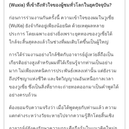
(Wuxia) ที่เข้าถึงหัวใจของผู้ชมทั่วโลกในยุคปัจจุบัน?
ก่อนการร่วมงานกันครั้งนี้ ความเข้าใจของผมในวูเซี่ย
(WuXia) ยังจำกัดอยู่เพียงน้อยนิด ด้วยเหตุผลหลาย
ประการ โดยเฉพาะอย่างยิ่งเพราะยุคทองของวูเซี่ยได้
ใกล้จะสิ้นสุดลงแล้วในช่วงที่ผมเติบโตขึ้นเป็นผู้ใหญ่
การได้ร่วมงานอย่างใกล้ชิดกับอาจารย์อู๋เหว่ยลี่ถือเป็น
เกียรติอย่างสูงสำหรับผมที่ได้เรียนรู้จากท่านเป็นอย่าง
มาก ไม่เพียงเทคนิคการประพันธ์เพลงเท่านั้น แต่ยังรวม
ถึงปรัชญาแห่งชีวิต และจิตวิญญาณอันเหนือกาลเวลา
ของวูเซี่ย ซึ่งเป็นสิ่งที่ยากจะถ่ายทอดออกมาเป็นคำพูดได้
อย่างครบถ้วน
ต้องยอมรับความจริงว่า เมื่อได้พูดคุยกับท่านแล้ว ความ
แตกต่างระหว่างวัยจะหายไปจากความรู้สึกโดยสิ้นเชิง
อาจารย์อู๋ยังคงรักษาความกระตือรือร้นในแนวคิดใหม่ๆ