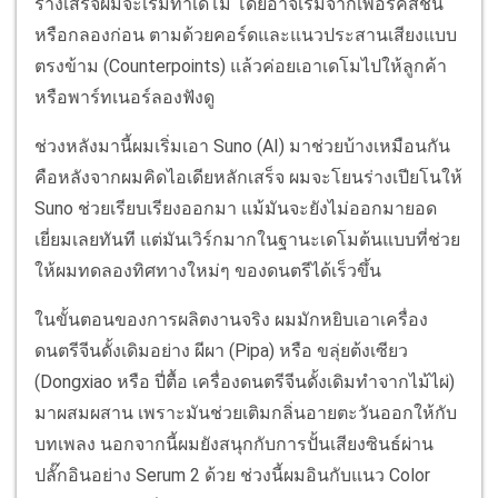
ร่างเสร็จผมจะเริ่มทำเดโม โดยอาจเริ่มจากเพอร์คัสชัน
หรือกลองก่อน ตามด้วยคอร์ดและแนวประสานเสียงแบบ
ตรงข้าม (Counterpoints) แล้วค่อยเอาเดโมไปให้ลูกค้า
หรือพาร์ทเนอร์ลองฟังดู
ช่วงหลังมานี้ผมเริ่มเอา Suno (AI) มาช่วยบ้างเหมือนกัน
คือหลังจากผมคิดไอเดียหลักเสร็จ ผมจะโยนร่างเปียโนให้
Suno ช่วยเรียบเรียงออกมา แม้มันจะยังไม่ออกมายอด
เยี่ยมเลยทันที แต่มันเวิร์กมากในฐานะเดโมต้นแบบที่ช่วย
ให้ผมทดลองทิศทางใหม่ๆ ของดนตรีได้เร็วขึ้น
ในขั้นตอนของการผลิตงานจริง ผมมักหยิบเอาเครื่อง
ดนตรีจีนดั้งเดิมอย่าง ผีผา (Pipa) หรือ ขลุ่ยต้งเซียว
(Dongxiao หรือ ปี่ตื้อ เครื่องดนตรีจีนดั้งเดิมทำจากไม้ไผ่)
มาผสมผสาน เพราะมันช่วยเติมกลิ่นอายตะวันออกให้กับ
บทเพลง นอกจากนี้ผมยังสนุกกับการปั้นเสียงซินธ์ผ่าน
ปลั๊กอินอย่าง Serum 2 ด้วย ช่วงนี้ผมอินกับแนว Color