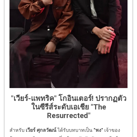
"เวียร์-แพทริค" โกอินเตอร์! ปรากฏตัว
ในซีรีส์ระดับเอเชีย "The
Resurrected"
สำหรับ
เวียร์
ศุกลวัฒน์
ได้รับบทบาทเป็น
"
พง
"
เจ้าของ