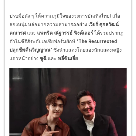
ปรบมือดัง ๆ ให้ความภูมิใจของวงการบันเทิงไทย! เมื่อ
สองหนุ่มหล่อมากความสามารถอย่าง
เวียร์
ศุกลวัฒน์
คณารศ
และ
แพทริค
ณัฐวรรธ์
ฟิงค์เลอร์
ได้ร่วมปรากฏ
ตัวในซีรีส์ระดับเอเชียฟอร์มยักษ์
"The Resurrected
ปลุกชีพคืนวิญญาณ
"
ซึ่งนำแสดงโดยสองนักแสดงหญิง
แถวหน้าอย่าง
ซูฉี
และ
หลี่ซินเจี๋ย