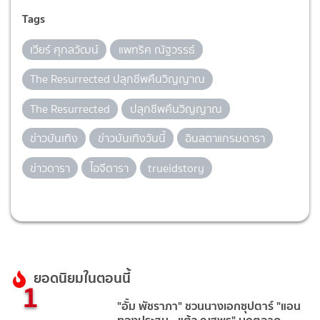
Tags
เวียร์ ศุกลวัฒน์
แพทริค ณัฐวรรธ์
The Resurrected ปลุกชีพคืนวิญญาณ
The Resurrected
ปลุกชีพคืนวิญญาณ
ข่าวบันเทิง
ข่าวบันเทิงวันนี้
อินสตาแกรมดารา
ข่าวดารา
ไอจีดารา
trueidstory
ยอดนิยมในตอนนี้
1
"อั้ม พัชราภา" ชวนนางเอกซุปตาร์ "แอน
ทองประสม - แต้ว ณฐพร" บุกตลาด