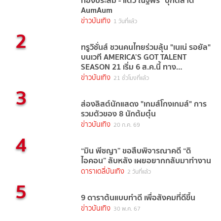
AumAum
ข่าวบันเทิง
1 วันที่แล้ว
2
ทรูวิชั่นส์ ชวนคนไทยร่วมลุ้น "เนเน่ รอยัล"
บนเวที AMERICA’S GOT TALENT
SEASON 21 เริ่ม 6 ส.ค.นี้ ทาง
TrueVisions NOW
ข่าวบันเทิง
21 ชั่วโมงที่แล้ว
3
ส่องลิสต์นักแสดง "เกมส์โกงเกมส์" การ
รวมตัวของ 8 นักต้มตุ๋น
ข่าวบันเทิง
20 ก.ค. 69
4
“มิน พีชญา” ขอสืบพิจารณาคดี “ดิ
ไอคอน” ลับหลัง เผยอยากกลับมาทำงาน
ดาราเดลี่บันเทิง
2 วันที่แล้ว
5
9 ดาราต้นแบบทำดี เพื่อสังคมที่ดีขึ้น
ข่าวบันเทิง
30 พ.ค. 67