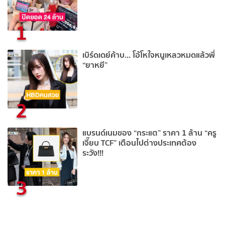
1
เบิร์ดเดย์ค้าบ... โอ้โหใจหนูเหลวหมดแล้วพี่
“ยาหยี”
2
แบรนด์เนมของ “กระแต” ราคา 1 ล้าน “ครู
เจี๊ยบ TCF” เตือนไปต่างประเทศต้อง
ระวัง!!!
3