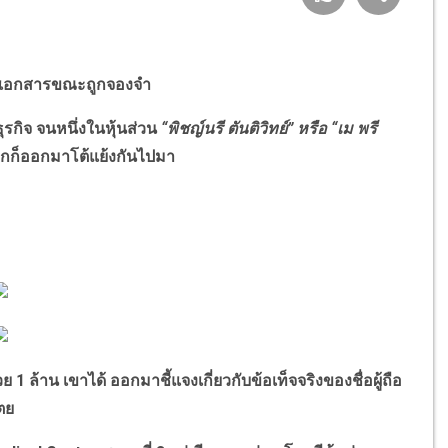
็นเอกสารขณะถูกจองจำ
กิจ จนหนึ่งในหุ้นส่วน
“
พิชญ์นรี ตันติวิทย์
”
หรือ
“
เม พรี
ากก็ออกมาโต้แย้งกันไปมา
ย 1 ล้าน เขาได้ ออกมาชี้แจงเกี่ยวกับข้อเท็จจริงของชื่อผู้ถือ
เตย