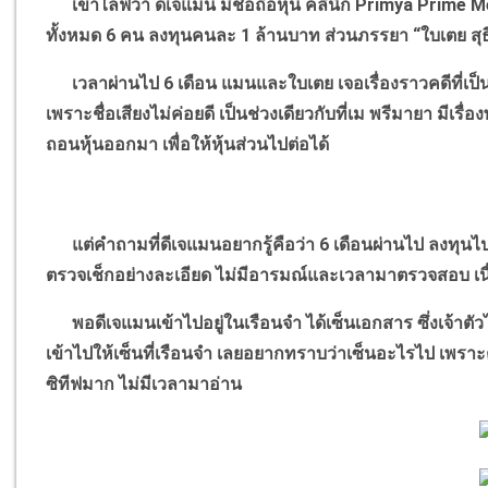
เขาไลฟ์ว่า ดีเจแมน มีชื่อถือหุ้น คลินิก
Primya Prime M
ทั้งหมด
6
คน ลงทุนคนละ
1
ล้านบาท ส่วนภรรยา
“
ใบเตย สุธ
เวลาผ่านไป
6
เดือน แมนและใบเตย เจอเรื่องราวคดีที่เป็นข
เพราะชื่อเสียงไม่ค่อยดี เป็นช่วงเดียวกับที่เม พรีมายา มีเรื
ถอนหุ้นออกมา เพื่อให้หุ้นส่วนไปต่อได้
แต่คำถามที่ดีเจแมนอยากรู้คือว่า
6
เดือนผ่านไป ลงทุนไ
ตรวจเช็กอย่างละเอียด ไม่มีอารมณ์และเวลามาตรวจสอบ เนื่อ
พอดีเจแมนเข้าไปอยู่ในเรือนจำ ได้เซ็นเอกสาร ซึ่งเจ้าตัว
เข้าไปให้เซ็นที่เรือนจำ เลยอยากทราบว่าเซ็นอะไรไป เพรา
ซิทีฟมาก ไม่มีเวลามาอ่าน