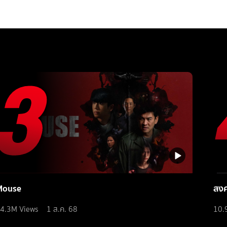
Mouse
สง
4.3M
Views
1 ส.ค. 68
10.