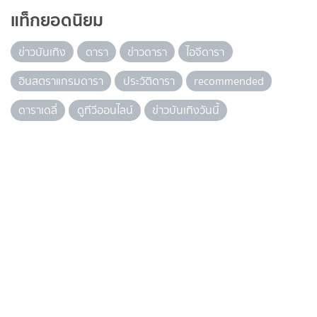
แท็กยอดนิยม
ข่าวบันเทิง
ดารา
ข่าวดารา
ไอจีดารา
อินสตราแกรมดารา
ประวัติดารา
recommended
ดาราเดลี่
ดูทีวีออนไลน์
ข่าวบันเทิงวันนี้