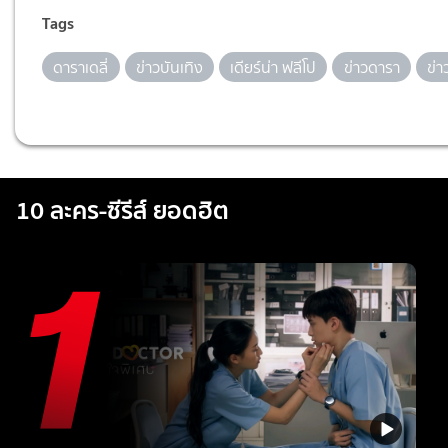
Tags
ดาราเดลี่
ข่าวบันเทิง
เดียร์น่า ฟลีโป
ข่าวดารา
ข่า
10 ละคร-ซีรีส์ ยอดฮิต