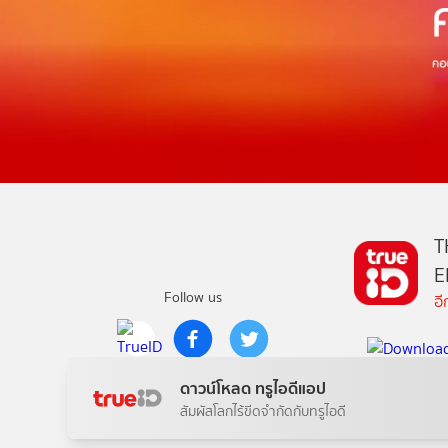
T
E
Follow us
อ
Copyright © True Digital Group Company Limited.
ดาวน์โหลด ทรูไอดีแอป
All rights reserved
สัมผัสโลกไร้ขีดจำกัดกับทรูไอดี