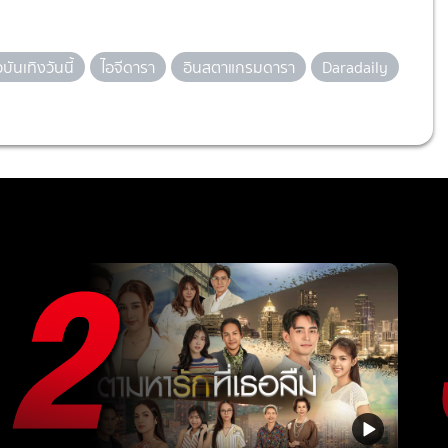
วบันเทิงวันนี้
ไอจีดารา
อินสตาแกรมดารา
Daradaily