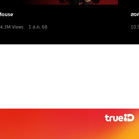
Mouse
สง
4.3M
Views
1 ส.ค. 68
10.