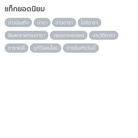
แท็กยอดนิยม
ข่าวบันเทิง
ดารา
ข่าวดารา
ไอจีดารา
อินสตราแกรมดารา
recommended
ประวัติดารา
ดาราเดลี่
ดูทีวีออนไลน์
ข่าวบันเทิงวันนี้