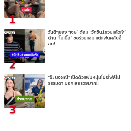
1
วันดีๆของ “เจษ” ด้อม “วัคซีน1ขวบแล้วห๊ะ”
ด้าน “ไบเบิ้ล” ขอร่วมแจม แต่แฟนคลับฮ็
อบ!
2
“จ๊ะ นงผณี” เปิดตัวแฟนหนุ่มโปรไฟล์ไม่
ธรรมดา บอกเลยรวยมาก!!
3