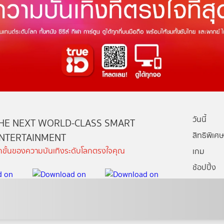
วันนี้
HE NEXT WORLD-CLASS SMART
สิทธิพิเศษ
NTERTAINMENT
ีกขั้นของความบันเทิงระดับโลกตรงใจคุณ
เกม
ช้อปปิ้ง
กล่องทรูไอ
บริการช่ว