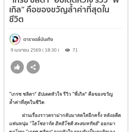
เกิล” คือของขวัญล้ำค่าที่สุดใน
ชีวิต
ดาราเดลี่บันเทิง
9 เมษายน 2569 ( 18:30 )
71
“เกรซ ชลิตา”
อัปเดตหัวใจ รีวิว “พี่เกิล” คือของขวัญ
ล้ำค่าที่สุดในชีวิต
ผ่านเรื่องราวดราม่ากลับมาสดใสอีกครั้ง หลังอดีต
แฟนหนุ่ม
“ไฮโซอาร์ต อิทธิโชติ สะสมทรัพย์”
ออกมา
ขอโทษ
“เกรซ ชลิตา”
จากหัวใจ ยอมรับเป็นคนผิดเอง