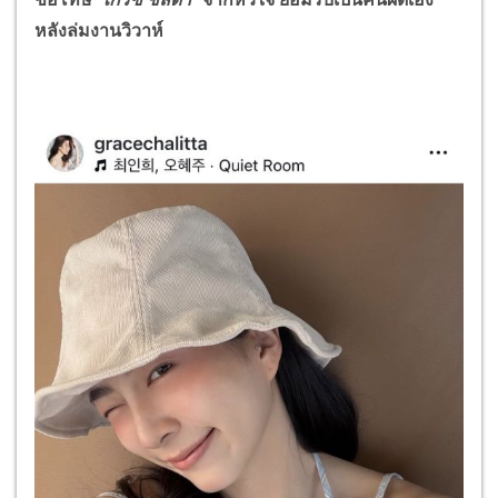
หลังล่มงานวิวาห์