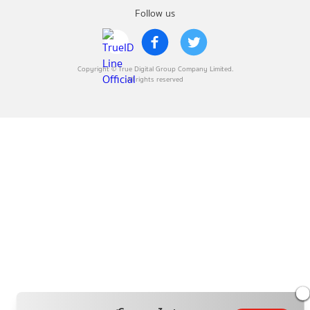
Follow us
Copyright © True Digital Group Company Limited.
All rights reserved