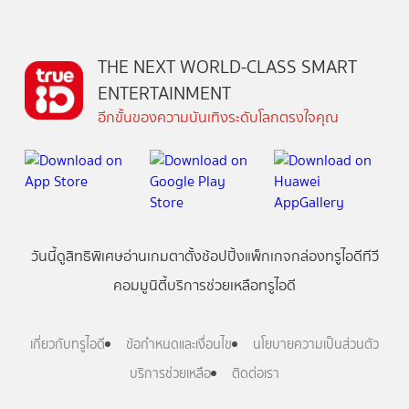
THE NEXT WORLD-CLASS SMART
ENTERTAINMENT
อีกขั้นของความบันเทิงระดับโลกตรงใจคุณ
วันนี้
ดู
สิทธิพิเศษ
อ่าน
เกม
ตาตั้ง
ช้อปปิ้ง
แพ็กเกจ
กล่องทรูไอดีทีวี
คอมมูนิตี้
บริการช่วยเหลือทรูไอดี
เกี่ยวกับทรูไอดี
ข้อกำหนดและเงื่อนไข
นโยบายความเป็นส่วนตัว
บริการช่วยเหลือ
ติดต่อเรา