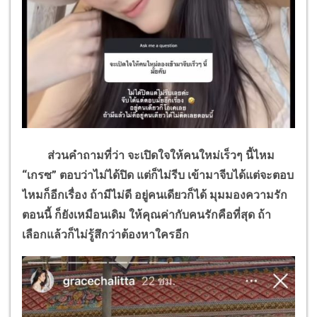
ส่วนคำถามที่ว่า จะเปิดใจให้คนใหม่เร็วๆ นี้ไหม
“เกรซ” ตอบว่าไม่ได้ปิด แต่ก็ไม่รีบ เข้ามาจีบได้แต่จะตอบ
ไหมก็อีกเรื่อง ถ้ามีไม่ดี อยู่คนเดียวก็ได้ มุมมองความรัก
ตอนนี้ ก็ยังเหมือนเดิม ให้คุณค่ากับคนรักคือที่สุด ถ้า
เลือกแล้วก็ไม่รู้สึกว่าต้องหาใครอีก