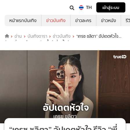
TH
เข้าสู่ระบบ
หน้าแรกบันเทิง
ข่าวบันเทิง
ข่าวละคร
ข่าวหนัง
รี
อ่าน
บันเทิงดารา
ข่าวบันเทิง
“เกรซ ชลิตา” อัปเดตหัวใจ
รีวิว “พี่เกิล” คือของขวัญล้ำค่าที่สุดในชีวิต
“เกรซ ชลิตา” อัปเดตหัวใจ รีวิว “พี่