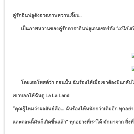
คู่รักอินฟลูดังอวดภาพหวานเจี๊ยบ..
เป็นภาพหวานของคู่รักดาราอินฟลูเอนเซอร์ดัง
“
เก๋ไก๋ ส
โดยเธอโพสต์ว่า ตอนนั้น ฉันร้องไห้เมื่อเขาต้องบินกลับไปที
เขาบอกให้ฉันดู
La La Land
“
คุณรู้ไหมว่าผลลัพธ์คือ... ฉันร้องไห้หนักกว่าเดิมอีก ทุกอย่าง
และตอนนี้มันก็เกิดขึ้นแล้ว
”
ทุกอย่างที่เราได้ มักมาจาก สิ่งที