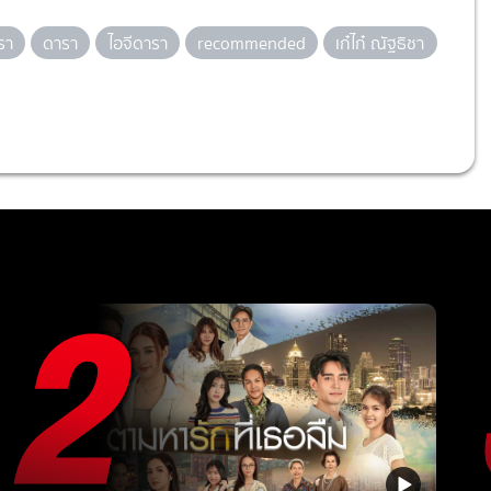
รา
ดารา
ไอจีดารา
recommended
เก๋ไก๋ ณัฐธิชา