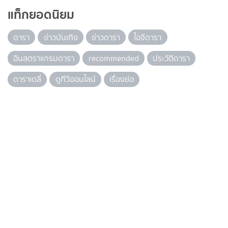
แท็กยอดนิยม
ดารา
ข่าวบันเทิง
ข่าวดารา
ไอจีดารา
อินสตราแกรมดารา
recommended
ประวัติดารา
ดาราเดลี่
ดูทีวีออนไลน์
เรื่องย่อ