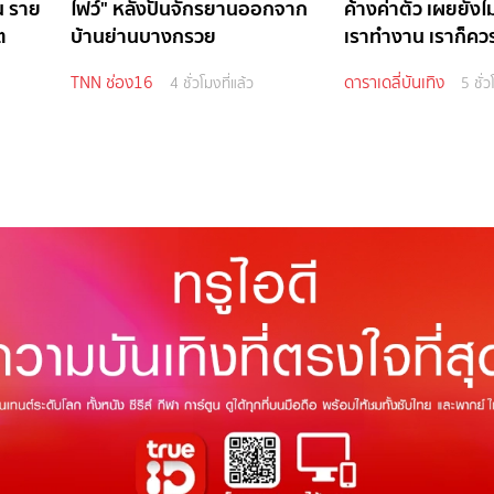
น ราย
ไฟว์" หลังปั่นจักรยานออกจาก
ค้างค่าตัว เผยยังไม่
ต
บ้านย่านบางกรวย
เราทำงาน เราก็ควรไ
TNN ช่อง16
ดาราเดลี่บันเทิง
4 ชั่วโมงที่แล้ว
5 ชั่ว