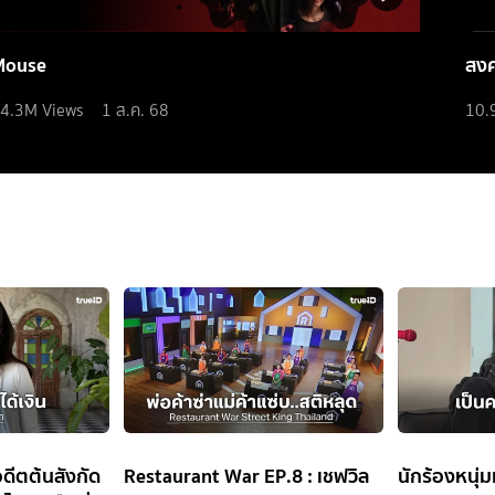
Mouse
สง
4.3M
Views
1 ส.ค. 68
10.
อดีตต้นสังกัด
Restaurant War EP.8 : เชฟวิล
นักร้องหนุ่ม