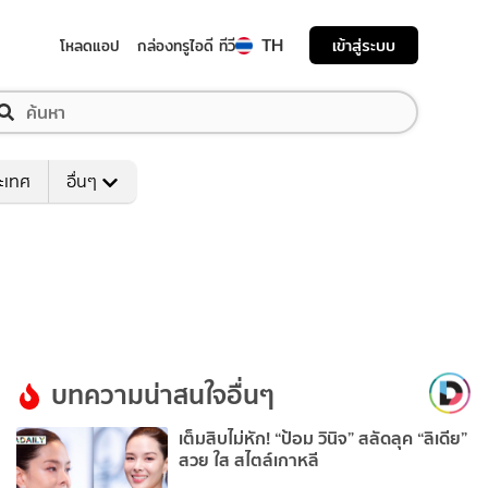
TH
เข้าสู่ระบบ
โหลดแอป
กล่องทรูไอดี ทีวี
ระเทศ
อื่นๆ
บทความน่าสนใจอื่นๆ
เต็มสิบไม่หัก! “ป้อม วินิจ” สลัดลุค “ลิเดีย”
สวย ใส สไตล์เกาหลี