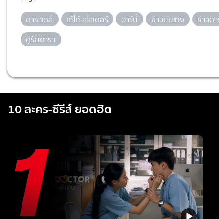
ดาราเดลี่
เก๋ไก๋ สไลเดอร์
อาร์บี้
ข่าวบันเทิง
ข่าวดา
คู่รักดารา
10 ละคร-ซีรีส์ ยอดฮิต