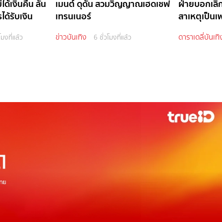
ได้เงินคืน ลั่น
เมนต์ ดุดัน สวมวิญญาณเฮดเชฟ
ฝ่ายบอกเล
ด้รับเงิน
เทรนเนอร์
สาเหตุเป็นเ
ข่าวบันเทิง
ดาราเดลี่บันเทิ
โมงที่แล้ว
6 ชั่วโมงที่แล้ว