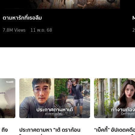
ตามหารักที่เธอลืม
7.8M
Views
11 พ.ย. 68
2
 ถึง
ประกาศตามหา "เต้ ดราก้อน
“เบ็คกี้” อัปเดตคดี