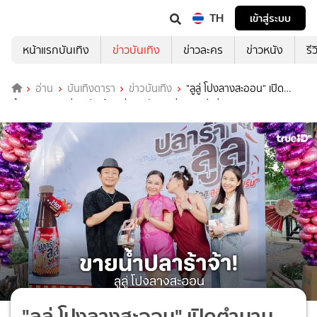
TH
เข้าสู่ระบบ
หน้าแรกบันเทิง
ข่าวบันเทิง
ข่าวละคร
ข่าวหนัง
รี
อ่าน
บันเทิงดารา
ข่าวบันเทิง
"ลูลู่ โปงลางสะออน" เปิด
ตำนานความแซ่บ "ปลาร้า ลูลู่" คนบันเทิงร่วมยินดีแน่น!
"ลูลู่ โปงลางสะออน" เปิดตำนาน