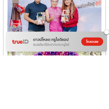
ดาวน์โหลด ทรูไอดีแอป
โหลดเลย
สัมผัสโลกไร้ขีดจำกัดกับทรูไอดี