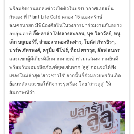
พร้อมจัดงานแถลงข่าวเปิดตัวในบรรยากาศแบบเป็น
กันเอง ที่ Plant Life Café คลอง 15 อ.องครักษ์
จ.นครนายก มีพี่น้องศิลปินในวงการมาร่วมงานกันอย่าง
อบอุ่น อาทิ
อี๊ด-ลาล่า โปงลางสะออน, นุช วิลาวัลย์, หนู
เล็ก บลูเบอร์รี่, ลำยอง หนองหินห่าว, โบนัส ภัทรธิรา,
ปาร์ค ภัทรพงศ์, ครูปิ๋ม ซีโฟร์, ท็อป ศราวุธ, อ๊อฟ ธนกร
และแขกผู้มีเกียรติอีกมากมายเข้าร่วมแสดงความยินดี
พร้อมรับมอบผลิตภัณฑ์สุดแซ่บจาก ‘ลูลู่’ ก่อนจะได้ฟัง
เพลงใหม่ล่าสุด ‘สาวชาวไร่’ จากนั้นก็ร่วมอวยพรวันเกิด
ย้อนหลัง และขอให้กิจการรุ่งเรือง โดย ‘สาวลูลู่’ ให้
สัมภาษณ์ว่า