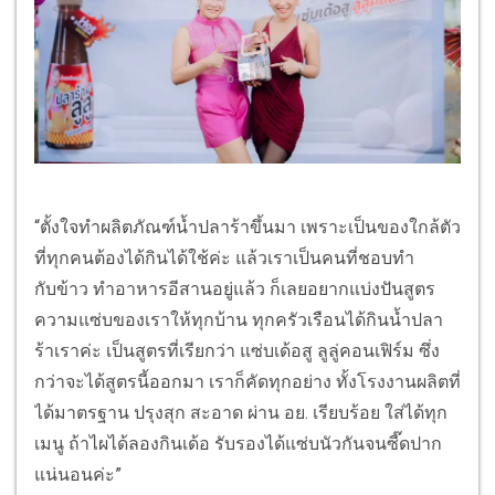
“ตั้งใจทำผลิตภัณฑ์น้ำปลาร้าขึ้นมา เพราะเป็นของใกล้ตัว
ที่ทุกคนต้องได้กินได้ใช้ค่ะ แล้วเราเป็นคนที่ชอบทำ
กับข้าว ทำอาหารอีสานอยู่แล้ว ก็เลยอยากแบ่งปันสูตร
ความแซ่บของเราให้ทุกบ้าน ทุกครัวเรือนได้กินน้ำปลา
ร้าเราค่ะ เป็นสูตรที่เรียกว่า แซ่บเด้อสู ลูลู่คอนเฟิร์ม ซึ่ง
กว่าจะได้สูตรนี้ออกมา เราก็คัดทุกอย่าง ทั้งโรงงานผลิตที่
ได้มาตรฐาน ปรุงสุก สะอาด ผ่าน อย. เรียบร้อย ใส่ได้ทุก
เมนู ถ้าไผได้ลองกินเด้อ รับรองได้แซ่บนัวกันจนซี๊ดปาก
แน่นอนค่ะ”