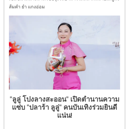
ส้มตำ ยำ แกงอ่อม
"ลูลู่ โปงลางสะออน" เปิดตำนานความ
แซ่บ "ปลาร้า ลูลู่" คนบันเทิงร่วมยินดี
แน่น!