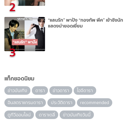
2
“แสนรัก” พาปัง “กองทัพ พีค” เข้าชิงนัก
แสดงนำยอดเยี่ยม
3
แท็กยอดนิยม
ข่าวบันเทิง
ดารา
ข่าวดารา
ไอจีดารา
อินสตราแกรมดารา
ประวัติดารา
recommended
ดูทีวีออนไลน์
ดาราเดลี่
ข่าวบันเทิงวันนี้