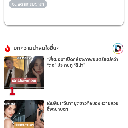
อินสตาแกรมดารา
บทความน่าสนใจอื่นๆ
“พี่หน่อง” เปิดกล่องภาพยนตร์ใหม่คว้า
“ต่อ” ประกบคู่ “ลีน่า”
1
เต็มสิบ! “วีนา” ชุดขาวคือของหวานสวย
จึ้งสบายตา