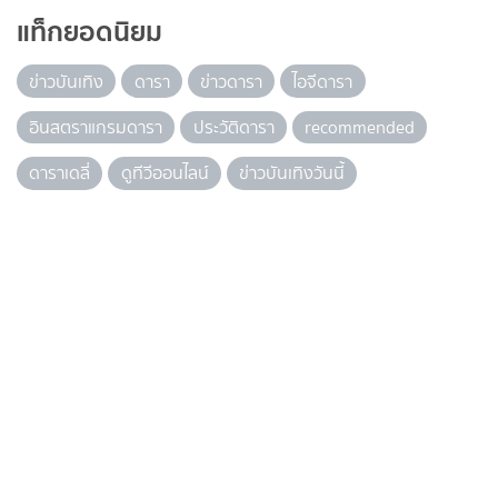
แท็กยอดนิยม
ข่าวบันเทิง
ดารา
ข่าวดารา
ไอจีดารา
อินสตราแกรมดารา
ประวัติดารา
recommended
ดาราเดลี่
ดูทีวีออนไลน์
ข่าวบันเทิงวันนี้