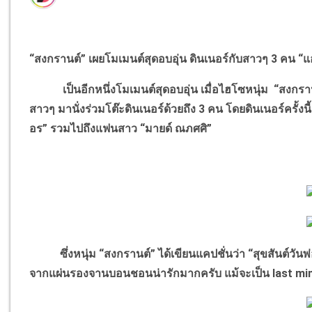
“สงกรานต์” เผยโมเมนต์สุดอบอุ่น ดินเนอร์กับสาวๆ 3 คน “แ
เป็นอีกหนึ่งโมเมนต์สุดอบอุ่น เมื่อไฮโซหนุ่ม “สงกรานต์
สาวๆ มานั่งร่วมโต๊ะดินเนอร์ด้วยถึง 3 คน โดยดินเนอร์ครั้งน
อร” รวมไปถึงแฟนสาว “มายด์ ณภศศิ”
ซึ่งหนุ่ม “สงกรานต์” ได้เขียนแคปชั่นว่า “สุขสันต์วันพ่
จากแผ่นรองจานบอนชอนน่ารักมากครับ แม้จะเป็น last minut