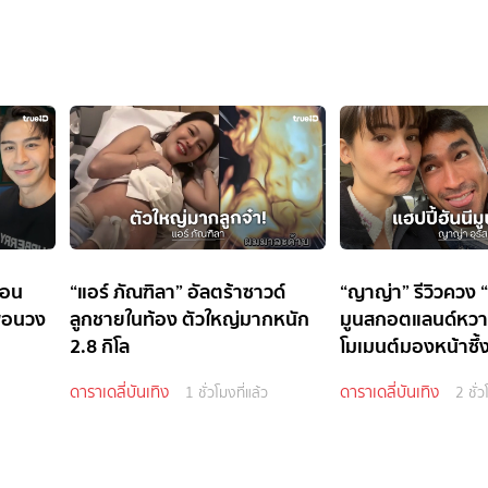
้อน
“แอร์ ภัณฑิลา” อัลตร้าซาวด์
“ญาญ่า” รีวิวควง “
ื่อนวง
ลูกชายในท้อง ตัวใหญ่มากหนัก
มูนสกอตแลนด์หวา
2.8 กิโล
โมเมนต์มองหน้าซึ
ดาราเดลี่บันเทิง
ดาราเดลี่บันเทิง
1 ชั่วโมงที่แล้ว
2 ชั่ว