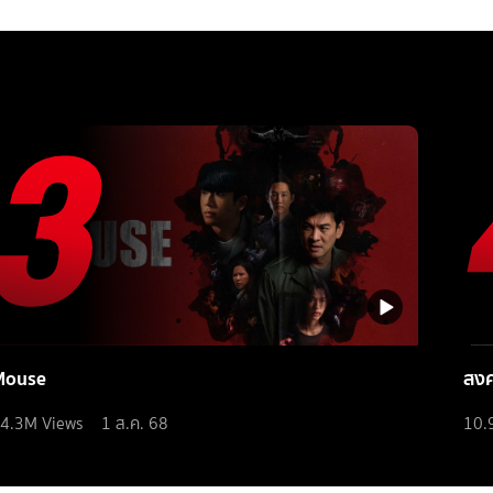
Mouse
สง
4.3M
Views
1 ส.ค. 68
10.