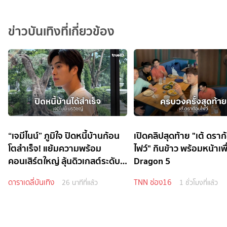
ข่าวบันเทิงที่เกี่ยวข้อง
“เจมีไนน์” ภูมิใจ ปิดหนี้บ้านก้อน
เปิดคลิปสุดท้าย "เต้ ดราก
โตสำเร็จ! แย้มความพร้อม
ไฟว์" กินข้าว พร้อมหน้าเพ
คอนเสิร์ตใหญ่ ลุ้นดิวเกสต์ระดับ
Dragon 5
ไอดอล
ดาราเดลี่บันเทิง
TNN ช่อง16
26 นาทีที่แล้ว
1 ชั่วโมงที่แล้ว