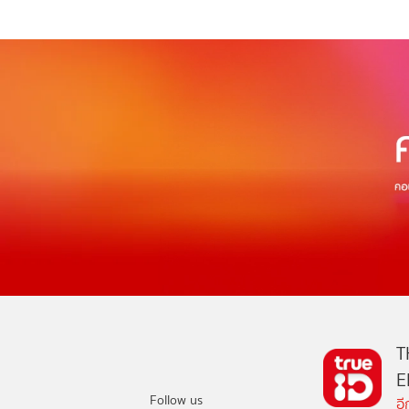
T
E
Follow us
อ