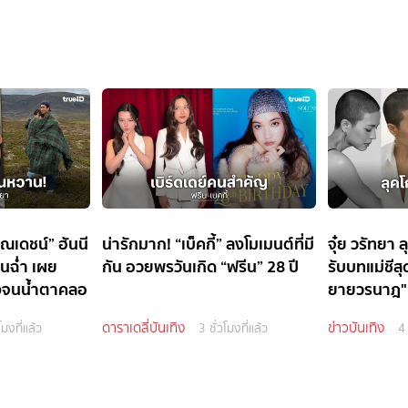
ณเดชน์” ฮันนี
น่ารักมาก! “เบ็คกี้” ลงโมเมนต์ที่มี
จุ๋ย วรัทยา 
นฉ่ำ เผย
กัน อวยพรวันเกิด “ฟรีน” 28 ปี
รับบทแม่ชีสุ
้งจนน้ำตาคลอ
ยายวรนาฎ"
ดาราเดลี่บันเทิง
ข่าวบันเทิง
โมงที่แล้ว
3 ชั่วโมงที่แล้ว
4 