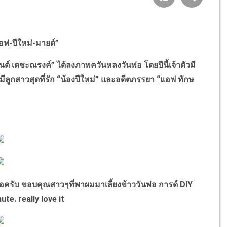
อฟ-ปีใหม่-มายด์”
 เตชะณรงค์” ได้ลงภาพควันหลงวันพ่อ โดยปีนี้เจ้าตัวมี
ี้มีลูกสาวสุดที่รัก “น้องปีใหม่” และอดีตภรรยา “แอฟ ทักษ
อครับ ขอบคุณสาวๆที่พาผมมาเลี้ยงข้าววันพ่อ การด์ DIY
e. really love it