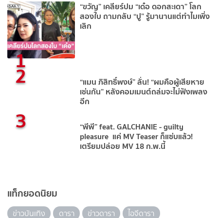
“ขวัญ” เคลียร์ปม “เด๋อ ดอกสะเดา” โลก
สองใบ ถามกลับ “ปู” รู้มานานแต่ทำไมเพิ่ง
เลิก
1
2
“แมน ภิสิทธิ์พงษ์” ลั่น! “ผมคือผู้เสียหาย
เช่นกัน” หลังคอมเมนต์ถล่มจะไม่ฟังเพลง
อีก
3
“พีพี” feat. GALCHANIE - guilty
pleasure แค่ MV Teaser ก็แซ่บแล้ว!
เตรียมปล่อย MV 18 ก.พ.นี้
แท็กยอดนิยม
ข่าวบันเทิง
ดารา
ข่าวดารา
ไอจีดารา