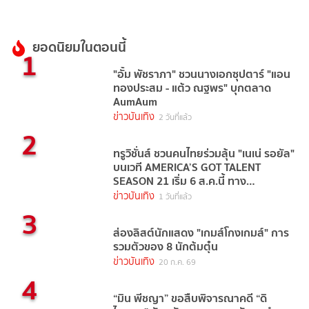
ยอดนิยมในตอนนี้
1
"อั้ม พัชราภา" ชวนนางเอกซุปตาร์ "แอน
ทองประสม - แต้ว ณฐพร" บุกตลาด
AumAum
ข่าวบันเทิง
2 วันที่แล้ว
2
ทรูวิชั่นส์ ชวนคนไทยร่วมลุ้น "เนเน่ รอยัล"
บนเวที AMERICA’S GOT TALENT
SEASON 21 เริ่ม 6 ส.ค.นี้ ทาง
TrueVisions NOW
ข่าวบันเทิง
1 วันที่แล้ว
3
ส่องลิสต์นักแสดง "เกมส์โกงเกมส์" การ
รวมตัวของ 8 นักต้มตุ๋น
ข่าวบันเทิง
20 ก.ค. 69
4
“มิน พีชญา” ขอสืบพิจารณาคดี “ดิ