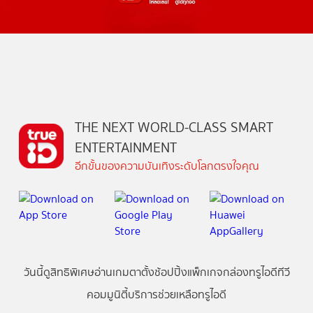
THE NEXT WORLD-CLASS SMART
ENTERTAINMENT
อีกขั้นของความบันเทิงระดับโลกตรงใจคุณ
วันนี้
ดู
สิทธิพิเศษ
อ่าน
เกม
ตาตั้ง
ช้อปปิ้ง
แพ็กเกจ
กล่องทรูไอดีทีวี
คอมมูนิตี้
บริการช่วยเหลือทรูไอดี