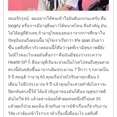
หมอจิรรุจน์ : ผมอยากให้คนเข้าใจอันดับแรกนะครับ คือ
longity หรือการมีอายุยืนยาวได้ขนาดไหน สิ่งสำคัญ มัน
ไม่ได้อยู่ที่ตัวเลข ถ้าอายุไขของคนเราจากการศึกษาใน
ปัจจุบันจนถึงตอนนี้อายุไขเราเรียกว่า life span มันยาว
ขึ้น แต่สิ่งที่เรากังวลตอนนี้ก็คือว่าจุดที่เรามีสุขภาพดียัง
ไม่มีโรคอะไรเลยมันสั้นกว่า คือมันมีช่องว่างระหว่าง
Health SP ก็ คืออายุที่เริ่มจะป่วยเป็นโรคไปจนถึงคุณตาย
ตรงนี้มันขยับขึ้นมาจากเดิมประมาณ 7 ปีกว่า ๆ กลายเป็น
9 ปี สมมุติ ว่าอายุ 65 คุณเริ่มป่วยไปรับยาทุกเดือน 3
เดือน ไปอีกประมาณ 9 ปี แล้วคุณก็จะตายทำยังไงเราจะ
ปิดกลับตรงนี้ให้ ได้แล้วปัญหาของมันก็คืออายุสุขภาพดี
มันไม่ใช่ 65 แล้วอย่างน้อยก็ตัวผมคนหนึ่งที่ไปแค่ 35
แล้วผมก็ป่วย ผมเห็น ด้วยกับอาจารย์ฟ้าเรื่องเกี่ยวกับงาน
วิจัย เราต้องเข้าใจว่าเราทำเรื่องนี้เพื่ออะไร แต่สิ่งที่