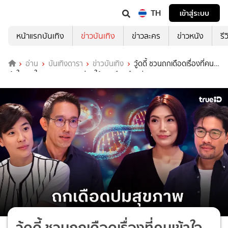
TH
เข้าสู่ระบบ
หน้าแรกบันเทิง
ข่าวบันเทิง
ข่าวละคร
ข่าวหนัง
รี
อ่าน
บันเทิงดารา
ข่าวบันเทิง
วู้ดดี้ ชวนถกเดือดเรื่องที่คน
เข้าใจผิด ใน “Longevity” ช่วยให้อายุยืนหรือแค่กระแสลวง?
วู้ดดี้ ชวนถกเดือดเรื่องที่คนเข้าใจ