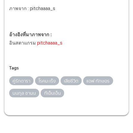
ภาพจาก : pitchaaaa_s
อ้างอิงที่มาภาพจาก :
อินสตาแกรม
pitchaaaa_s
Tags
คู่รักดารา
โรคมะเร็ง
เสียชีวิต
แอฟ ทักษอร
นนกุล ชานน
ทีเอ็นเอ็น