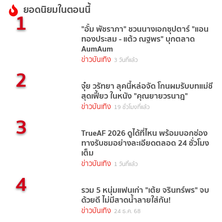
ยอดนิยมในตอนนี้
1
"อั้ม พัชราภา" ชวนนางเอกซุปตาร์ "แอน
ทองประสม - แต้ว ณฐพร" บุกตลาด
AumAum
ข่าวบันเทิง
3 วันที่แล้ว
2
จุ๋ย วรัทยา ลุคนี้หล่อจัด โกนผมรับบทแม่ชี
สุดเฟี้ยว ในหนัง "คุณยายวรนาฎ"
ข่าวบันเทิง
19 ชั่วโมงที่แล้ว
3
TrueAF 2026 ดูได้ที่ไหน พร้อมบอกช่อง
ทางรับชมอย่างละเอียดตลอด 24 ชั่วโมง
เต็ม
ข่าวบันเทิง
1 วันที่แล้ว
4
รวม 5 หนุ่มแฟนเก่า "เต้ย จรินทร์พร" จบ
ด้วยดี ไม่มีสาดน้ำลายใส่กัน!
ข่าวบันเทิง
24 ธ.ค. 68