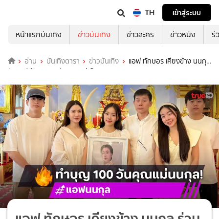
TH
เข้าสู่ระบบ
หน้าแรกบันเทิง
ข่าวบันเทิง
ข่าวละคร
ข่าวหนัง
รี
อ่าน
บันเทิงดารา
ข่าวบันเทิง
แอฟ ทักษอร เคียงข้าง นนกุล
ร่วมพิธีทำบุญ100วัน คุณแม่เพ็กแฮ
แอฟ ทักษอร เคียงข้าง นนกุล ร่วม