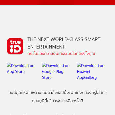
THE NEXT WORLD-CLASS SMART
ENTERTAINMENT
อีกขั้นของความบันเทิงระดับโลกตรงใจคุณ
วันนี้
ดู
สิทธิพิเศษ
อ่าน
เกม
ตาตั้ง
ช้อปปิ้ง
แพ็กเกจ
กล่องทรูไอดีทีวี
คอมมูนิตี้
บริการช่วยเหลือทรูไอดี