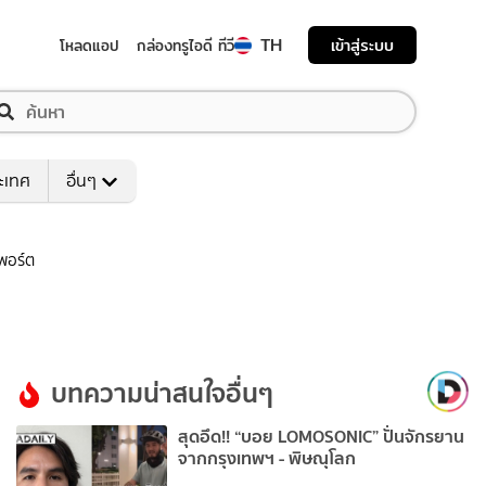
TH
เข้าสู่ระบบ
โหลดแอป
กล่องทรูไอดี ทีวี
ระเทศ
อื่นๆ
พพอร์ต
บทความน่าสนใจอื่นๆ
สุดอึด!! “บอย LOMOSONIC” ปั่นจักรยาน
จากกรุงเทพฯ - พิษณุโลก