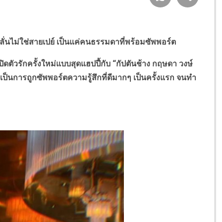
 ลั่นไม่ใช่สายเปย์ เป็นแค่คนธรรมดาที่พร้อมซัพพอร์ต
วรักครั้งใหม่แบบสุดแฮปปี้กับ “กัปตันช้าง กฤษดา วงษ์
็นการถูกซัพพอร์ตความรู้สึกที่ดีมากๆ เป็นครั้งแรก จนทำ