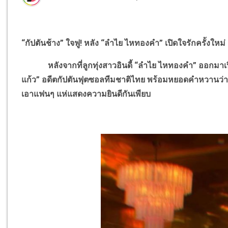
“กัปตันช้าง” ใจฟู! หลัง “ลำไย ไหทองคำ” เปิดใจรักครั้งใหม่
หลังจากที่ลูกทุ่งสาวอินดี้ “ลำไย ไหทองคำ” ออกมาเปิดตั
แก้ว” อดีตกัปตันฟุตซอลทีมชาติไทย พร้อมหยอดคำหวานว่าเป
เอาแฟนๆ แห่แสดงความยินดีกันเพียบ