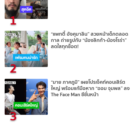
1
“แพทตี้ อังศุมาลิน” สวยหน้าเด็กตลอด
กาล ถ่ายรูปกับ “น้องลิกก้า-น้องโรร่า”
สดใสทุกช็อต!
2
“มาย ภาคภูมิ” เผยโปรเจ็คท์คอนเสิร์ต
ใหญ่ พร้อมแก้มือหาก “ออม จุมพล” ลง
The Face Man ซีซั่นหน้า
3