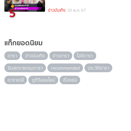
5
ข่าวบันเทิง
30 พ.ค. 67
แท็กยอดนิยม
ดารา
ข่าวบันเทิง
ข่าวดารา
ไอจีดารา
อินสตราแกรมดารา
recommended
ประวัติดารา
ดาราเดลี่
ดูทีวีออนไลน์
เรื่องย่อ