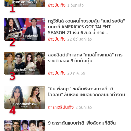
1
ข่าวบันเทิง
1 วันที่แล้ว
ทรูวิชั่นส์ ชวนคนไทยร่วมลุ้น "เนเน่ รอยัล"
บนเวที AMERICA’S GOT TALENT
SEASON 21 เริ่ม 6 ส.ค.นี้ ทาง
2
TrueVisions NOW
ข่าวบันเทิง
22 ชั่วโมงที่แล้ว
ส่องลิสต์นักแสดง "เกมส์โกงเกมส์" การ
รวมตัวของ 8 นักต้มตุ๋น
3
ข่าวบันเทิง
20 ก.ค. 69
“มิน พีชญา” ขอสืบพิจารณาคดี “ดิ
ไอคอน” ลับหลัง เผยอยากกลับมาทำงาน
4
ดาราเดลี่บันเทิง
2 วันที่แล้ว
9 ดาราต้นแบบทำดี เพื่อสังคมที่ดีขึ้น