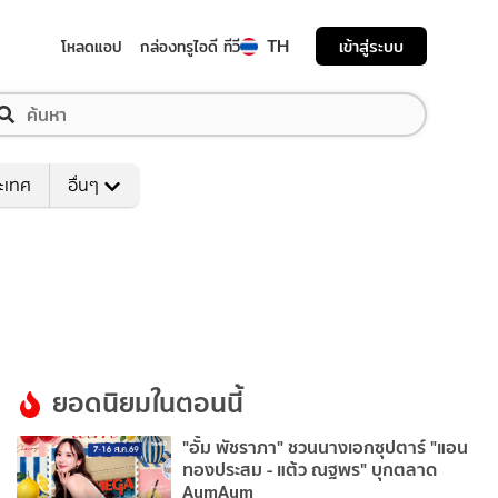
TH
เข้าสู่ระบบ
โหลดแอป
กล่องทรูไอดี ทีวี
ระเทศ
อื่นๆ
ยอดนิยมในตอนนี้
"อั้ม พัชราภา" ชวนนางเอกซุปตาร์ "แอน
ทองประสม - แต้ว ณฐพร" บุกตลาด
AumAum