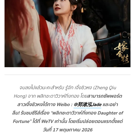
จบลงไปแล้วนะคะสำหรับ รู้จัก เจิ้งชิวหง (Zheng Qiu
สามารถซัพพอร์ต
Hong) จาก พลิกชะตาวิวาห์กิ่งทอง โดย
สาวเจิ้งชิวหงได้ทาง Weibo :
@郑湫泓Jade
และอย่า
ลืม! รับชมซีรีส์เรื่อง “พลิกชะตาวิวาห์กิ่งทอง Daughter of
Fortune” ได้ที่ WeTV เท่านั้น โดยเริ่มปล่อยตอนแรกตั้งแต่
วันที่ 17 พฤษภาคม 2026