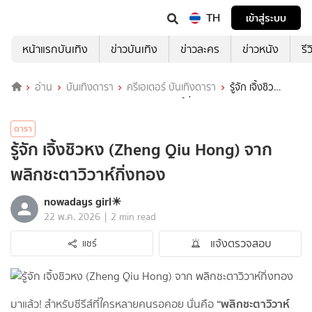
TH
เข้าสู่ระบบ
หน้าแรกบันเทิง
ข่าวบันเทิง
ข่าวละคร
ข่าวหนัง
รี
อ่าน
บันเทิงดารา
ครีเอเตอร์ บันเทิงดารา
รู้จัก เจิ้งชิว
หง (Zheng Qiu Hong) จาก พลิกชะตาวิวาห์กิ่งทอง
ดารา
รู้จัก เจิ้งชิวหง (Zheng Qiu Hong) จาก
พลิกชะตาวิวาห์กิ่งทอง
nowadays girl☀︎︎
|
22 พ.ค. 2026
2 min read
แจ้งตรวจสอบ
แชร์
“พลิกชะตาวิวาห์
มาแล้ว! สำหรับซีรีส์ที่ใครหลายคนรอคอย นั่นคือ