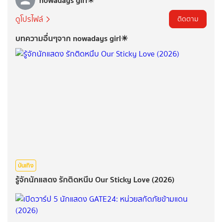
nowadays girl☀︎︎
ดูโปรไฟล์
ติดตาม
บทความอื่นๆจาก nowadays girl☀︎︎
บันเทิง
รู้จักนักแสดง รักติดหนึบ Our Sticky Love (2026)