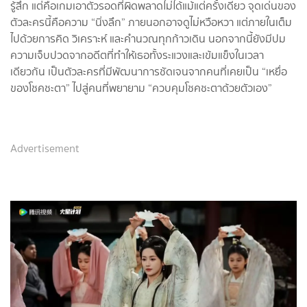
รู้สึก แต่คือเกมเอาตัวรอดที่ผิดพลาดไม่ได้แม้แต่ครั้งเดียว จุดเด่นของ
ตัวละครนี้คือความ “นิ่งลึก” ภายนอกอาจดูไม่หวือหวา แต่ภายในเต็ม
ไปด้วยการคิด วิเคราะห์ และคำนวณทุกก้าวเดิน นอกจากนี้ยังมีปม
ความเจ็บปวดจากอดีตที่ทำให้เธอทั้งระแวงและเข้มแข็งในเวลา
เดียวกัน เป็นตัวละครที่มีพัฒนาการชัดเจนจากคนที่เคยเป็น “เหยื่อ
ของโชคชะตา” ไปสู่คนที่พยายาม “ควบคุมโชคชะตาด้วยตัวเอง”
Advertisement