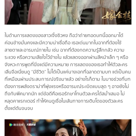
ในด้านการแสดงของสาวเจิ้งชิวหง ถือว่าถ่ายทอดบทนี้ออกมาได้
ค่อนข้างมั่นคงและมีความน่าเชื่อถือ เธอเด่นมากในฉากที่ต้องใช้
สายตาและอารมณ์ภายใน เช่น ฉากที่ต้องกดความรู้สึกกลัว ความ
ระแวง หรือความเสียใจไว้ข้างใน แล้วแสดงออกผ่านสีหน้าเล็ก ๆ หรือ
จังหวะการพูดที่นิ่งแต่มีความหมาย การแสดงของเธอทำให้ตัวละคร
เสิ่นจือเนี่ยนดู “มีชีวิต” ไม่ได้เป็นแค่นางเอกที่ฉลาดตามบท แต่เป็นคน
ที่เหมือนผ่านประสบการณ์จริงมาแล้ว อย่างไรก็ตาม ในบางช่วงที่บท
ต้องการพลังดราม่าที่พุ่งแรงหรืออารมณ์ระเบิดแบบสุด ๆ อาจยังไม่
ถึงกับพีคมากนัก แต่ข้อดีคือเธอรักษาโทนตัวละครได้สม่ำเสมอ ไม่
หลุดคาแรกเตอร์ ทำให้คนดูเชื่อในเส้นทางการเติบโตของตัวละคร
ตั้งแต่ต้นจนจบ