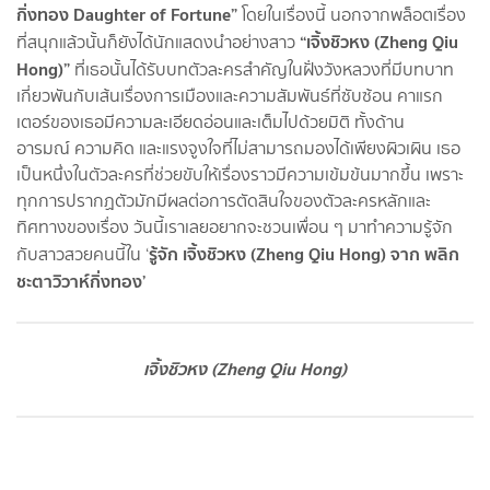
กิ่งทอง Daughter of Fortune”
โดยในเรื่องนี้ นอกจากพล็อตเรื่อง
“เจิ้งชิวหง (Zheng Qiu
ที่สนุกแล้วนั้นก็ยังได้นักแสดงนำอย่างสาว
Hong)”
ที่เธอนั้นได้รับบทตัวละครสำคัญในฝั่งวังหลวงที่มีบทบาท
เกี่ยวพันกับเส้นเรื่องการเมืองและความสัมพันธ์ที่ซับซ้อน คาแรก
เตอร์ของเธอมีความละเอียดอ่อนและเต็มไปด้วยมิติ ทั้งด้าน
อารมณ์ ความคิด และแรงจูงใจที่ไม่สามารถมองได้เพียงผิวเผิน เธอ
เป็นหนึ่งในตัวละครที่ช่วยขับให้เรื่องราวมีความเข้มข้นมากขึ้น เพราะ
ทุกการปรากฏตัวมักมีผลต่อการตัดสินใจของตัวละครหลักและ
ทิศทางของเรื่อง วันนี้เราเลยอยากจะชวนเพื่อน ๆ มาทำความรู้จัก
รู้จัก เจิ้งชิวหง (Zheng Qiu Hong) จาก พลิก
กับสาวสวยคนนี้ใน ‘
ชะตาวิวาห์กิ่งทอง’
เจิ้งชิวหง (Zheng Qiu Hong)