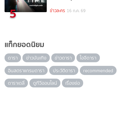
5
ข่าวละคร
16 ก.ค. 69
แท็กยอดนิยม
ดารา
ข่าวบันเทิง
ข่าวดารา
ไอจีดารา
อินสตราแกรมดารา
ประวัติดารา
recommended
ดาราเดลี่
ดูทีวีออนไลน์
เรื่องย่อ