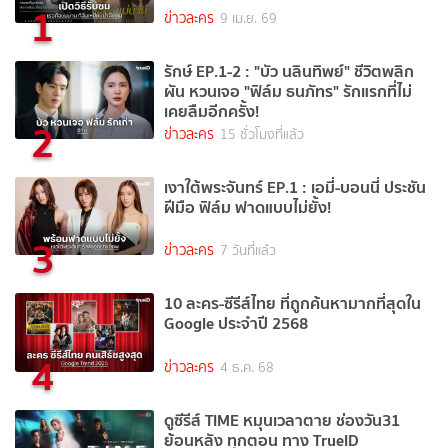
1
ข่าวละคร
9 เม.ย. 69
รักษ์ EP.1-2 : "บัว นลินทิพย์" ชีวิตพลิก
ผัน หวนเจอ "ฟิล์ม ธนภัทร" รักแรกที่ไม่
เคยลืมอีกครั้ง!
2
ข่าวละคร
15 ชั่วโมงที่แล้ว
เงาใต้พระจันทร์ EP.1 : เอมี่-บอนนี่ ประชัน
ฝีมือ ฟิล์ม ฟาดแบบไม่ยั้ง!
3
ข่าวละคร
7 วันที่แล้ว
10 ละคร-ซีรีส์ไทย ที่ถูกค้นหามากที่สุดใน
Google ประจำปี 2568
4
ข่าวละคร
4 ธ.ค. 68
ดูซีรีส์ TIME หมุนเวลาตาย ช่องวัน31
ย้อนหลัง ทุกตอน ทาง TrueID