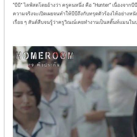
“บีบี” ไลฟ์สดโดยอ้างว่า ครูคนหนึ่ง คือ “Hunter” เนื่องจากบีบ
ความจริงจะเปิดเผยจนทําให้บีบีถึงกับทรุดตัวร้องไห้อย่างหนัก
เรื่อย ๆ สันต์สืบจนรู้ว่าครูวิณณ์เคยทํางานเป็นสตั๊นท์แมน