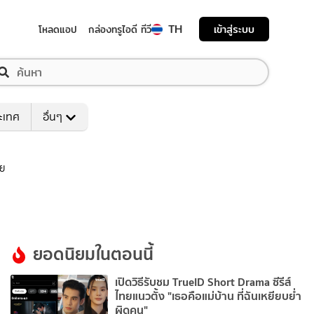
TH
เข้าสู่ระบบ
โหลดแอป
กล่องทรูไอดี ทีวี
ระเทศ
อื่นๆ
ีย
ยอดนิยมในตอนนี้
เปิดวิธีรับชม TrueID Short Drama ซีรีส์
ไทยแนวตั้ง "เธอคือแม่บ้าน ที่ฉันเหยียบย่ำ
ผิดคน"