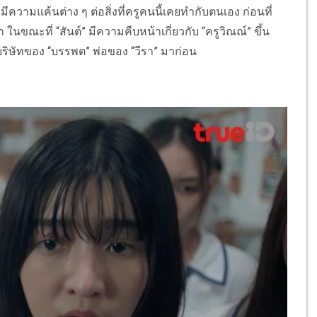
ีมีความแค้นต่าง ๆ ต่อสิ่งที่ครูคนนี้เคยทํากับตนเอง ก่อนที่
 ในขณะที่ “สันต์” มีความคืบหน้าเกี่ยวกับ “ครูวิณณ์” ขึ้น
ในบริษัทของ “บรรพต” พ่อของ “วีรา” มาก่อน