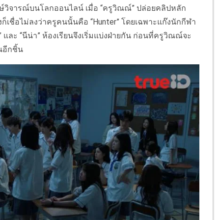
กษ์วิจารณ์บนโลกออนไลน์ เมื่อ “ครูวิณณ์” ปล่อยคลิปหลัก
งก็เชื่อไม่ลงว่าครูคนนั้นคือ “Hunter” โดยเฉพาะแก๊งนักกีฬา
ะ “นีน่า” ห้องเรียนจึงเริ่มแบ่งฝ่ายกัน ก่อนที่ครูวิณณ์จะ
อีกชิ้น