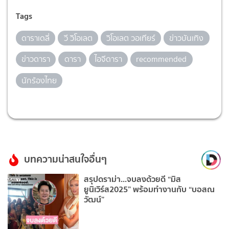
Tags
ดาราเดลี่
วี วิโอเลต
วิโอเลต วอเทียร์
ข่าวบันเทิง
ข่าวดารา
ดารา
ไอจีดารา
recommended
นักร้องไทย
บทความน่าสนใจอื่นๆ
สรุปดราม่า...จบลงด้วยดี “มิส
ยูนิเวิร์ส2025” พร้อมทำงานกับ “บอสณ
วัฒน์”