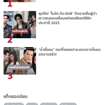
1
สุดปัง! “ไบร์ท-วิน-มิลลิ” ติดรายชื่อผู้นำ
เยาวชนยอดเยี่ยมแห่งเอเชียแปซิฟิก
ประจำปี 2025
2
“น้ำผึ้งขม” เรตติ้งแรงน่าจะออกจากโหลด
องนานแล้ว!
3
แท็กยอดนิยม