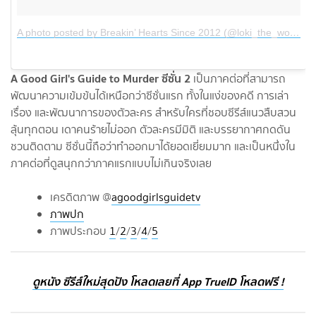
A photo posted by Breakin’ Hearts Since 2012 (@loki_the_wolfdog)
A Good Girl's Guide to Murder ซีซั่น 2
เป็นภาคต่อที่สามารถ
พัฒนาความเข้มข้นได้เหนือกว่าซีซั่นแรก ทั้งในแง่ของคดี การเล่า
เรื่อง และพัฒนาการของตัวละคร สำหรับใครที่ชอบซีรีส์แนวสืบสวน
ลุ้นทุกตอน เดาคนร้ายไม่ออก ตัวละครมีมิติ และบรรยากาศกดดัน
ชวนติดตาม ซีซั่นนี้ถือว่าทำออกมาได้ยอดเยี่ยมมาก และเป็นหนึ่งใน
ภาคต่อที่ดูสนุกกว่าภาคแรกแบบไม่เกินจริงเลย
เครดิตภาพ @
agoodgirlsguidetv
ภาพปก
ภาพประกอบ
1
/
2
/
3
/
4
/
5
ดูหนัง ซีรีส์ใหม่สุดปัง โหลดเลยที่ App TrueID โหลดฟรี !