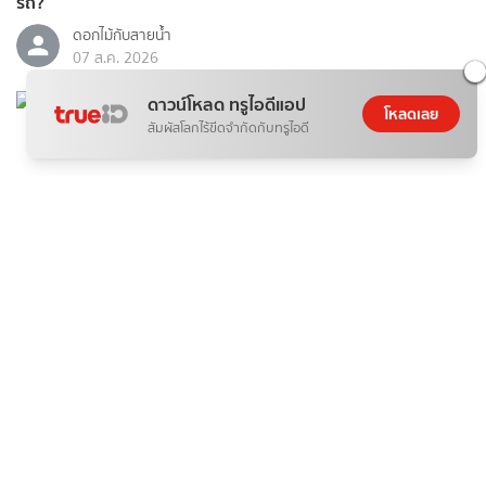
รถ?
ดอกไม้กับสายน้ำ
07 ส.ค. 2026
ดาวน์โหลด ทรูไอดีแอป
โหลดเลย
สัมผัสโลกไร้ขีดจำกัดกับทรูไอดี
บันเทิง
ป้ายยา เสียงกระซิบสีแดงฉาน นวนิยายสืบสวนสัญชาติญี่ปุ่น
07 ส.ค. 2026