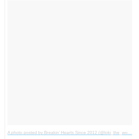
A photo posted by Breakin’ Hearts Since 2012 (@loki_the_wolfdog)