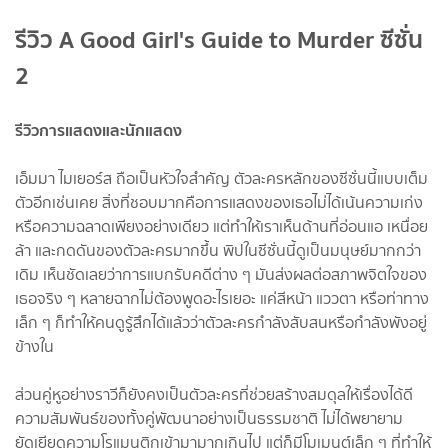
รีวิว A Good Girl's Guide to Murder ซีซั่น
2
รีวิวการแสดงและนักแสดง
เอ็มมา ไมเยอร์ส ถือเป็นหัวใจสำคัญ ตัวละครหลักของซีซั่นนี้แบบเต็ม
ตัวอีกเช่นเคย สิ่งที่ชอบมากคือการแสดงของเธอไม่ได้เน้นความเก่ง
หรือความฉลาดเพียงอย่างเดียว แต่ทำให้เราเห็นด้านที่อ่อนแอ เหนื่อย
ล้า และกดดันของตัวละครมากขึ้น พิปในซีซั่นนี้ดูเป็นมนุษย์มากกว่า
เดิม เห็นชัดเลยว่าการแบกรับคดีต่าง ๆ มันส่งผลต่อสภาพจิตใจของ
เธอจริง ๆ หลายฉากไม่ต้องพูดอะไรเยอะ แค่สีหน้า แววตา หรือท่าทาง
เล็ก ๆ ก็ทำให้คนดูรู้สึกได้แล้วว่าตัวละครกำลังสับสนหรือกำลังพังอยู่
ข้างใน
ส่วนคู่หูอย่างราวีก็ยังคงเป็นตัวละครที่ช่วยสร้างสมดุลให้เรื่องได้ดี
ความสัมพันธ์ของทั้งคู่พัฒนาอย่างเป็นธรรมชาติ ไม่ได้พยายาม
ยัดเยียดความโรแมนติกเข้ามามากเกินไป แต่ก็มีโมเมนต์เล็ก ๆ ที่ทำให้