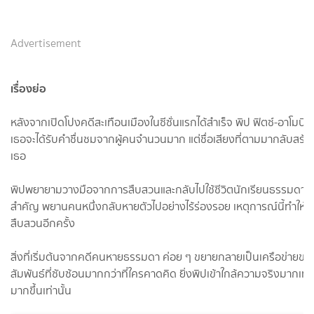
Advertisement
เรื่องย่อ
หลังจากเปิดโปงคดีสะเทือนเมืองในซีซั่นแรกได้สำเร็จ พิป ฟิตซ์-อาโมบี 
เธอจะได้รับคำชื่นชมจากผู้คนจำนวนมาก แต่ชื่อเสียงที่ตามมากลับสร้
เธอ
พิปพยายามวางมือจากการสืบสวนและกลับไปใช้ชีวิตนักเรียนธรรมดาอี
สำคัญ พยานคนหนึ่งกลับหายตัวไปอย่างไร้ร่องรอย เหตุการณ์นี้ทำให้เธ
สืบสวนอีกครั้ง
สิ่งที่เริ่มต้นจากคดีคนหายธรรมดา ค่อย ๆ ขยายกลายเป็นเครือข่าย
สัมพันธ์ที่ซับซ้อนมากกว่าที่ใครคาดคิด ยิ่งพิปเข้าใกล้ความจริงมากเท่
มากขึ้นเท่านั้น