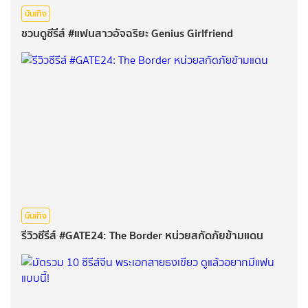
บันเทิง
ชวนดูซีรีส์ #แฟนสาวอัจฉริยะ Genius Girlfriend
บันเทิง
รีวิวซีรีส์ #GATE24: The Border หน่วยสกัดภัยข้ามแดน