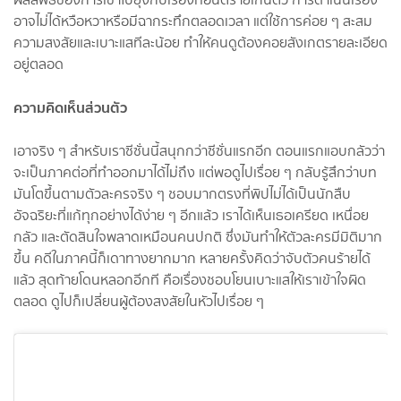
อาจไม่ได้หวือหวาหรือมีฉากระทึกตลอดเวลา แต่ใช้การค่อย ๆ สะสม
ความสงสัยและเบาะแสทีละน้อย ทำให้คนดูต้องคอยสังเกตรายละเอียด
อยู่ตลอด
ความคิดเห็นส่วนตัว
เอาจริง ๆ สำหรับเราซีซั่นนี้สนุกกว่าซีซั่นแรกอีก ตอนแรกแอบกลัวว่า
จะเป็นภาคต่อที่ทำออกมาได้ไม่ถึง แต่พอดูไปเรื่อย ๆ กลับรู้สึกว่าบท
มันโตขึ้นตามตัวละครจริง ๆ ชอบมากตรงที่พิปไม่ได้เป็นนักสืบ
อัจฉริยะที่แก้ทุกอย่างได้ง่าย ๆ อีกแล้ว เราได้เห็นเธอเครียด เหนื่อย
กลัว และตัดสินใจพลาดเหมือนคนปกติ ซึ่งมันทำให้ตัวละครมีมิติมาก
ขึ้น คดีในภาคนี้ก็เดาทางยากมาก หลายครั้งคิดว่าจับตัวคนร้ายได้
แล้ว สุดท้ายโดนหลอกอีกที คือเรื่องชอบโยนเบาะแสให้เราเข้าใจผิด
ตลอด ดูไปก็เปลี่ยนผู้ต้องสงสัยในหัวไปเรื่อย ๆ