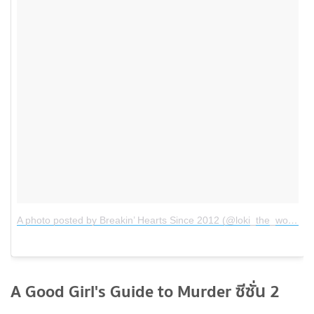
A photo posted by Breakin’ Hearts Since 2012 (@loki_the_wolfdog)
A Good Girl's Guide to Murder ซีซั่น 2