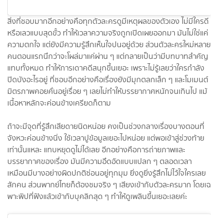
สิ่งที่ชอบมากอีกอย่างคือทุกตัวละครดูมีเหตุผลของตัวเอง ไม่มีใครดี
หรือเลวแบบสุดขั้ว ทำให้เวลาความจริงถูกเปิดเผยออกมา มันไม่ใช่แค่
ความตกใจ แต่ยังมีความรู้สึกเห็นใจปนอยู่ด้วย ส่วนตัวละครใหม่หลาย
คนตอนแรกนึกว่าจะโผล่มาแค่ผ่าน ๆ แต่กลายเป็นว่ามีบทบาทสำคัญ
แทบทั้งหมด ทำให้การเดาคดีสนุกขึ้นเยอะ เพราะไม่รู้เลยว่าใครกำลัง
ปิดบังอะไรอยู่ ที่ชอบอีกอย่างคือเรื่องยังมีมุกตลกเล็ก ๆ และโมเมนต์
มิตรภาพคอยคั่นอยู่เรื่อย ๆ เลยไม่ทำให้บรรยากาศหนักจนเกินไป แม้
เนื้อหาหลักจะค่อนข้างเครียดก็ตาม
ถ้าจะมีจุดที่รู้สึกเสียดายนิดหน่อย คงเป็นช่วงกลางเรื่องบางตอนที่
จังหวะค่อนข้างนิ่ง ใช้เวลาปูข้อมูลเยอะไปหน่อย แต่พอเข้าสู่ช่วงท้าย
เท่านั้นแหละ แทบหยุดดูไม่ได้เลย อีกอย่างคือการถ่ายภาพและ
บรรยากาศของเรื่อง มันมีความอึดอัดแบบแปลก ๆ ตลอดเวลา
เหมือนมีบางอย่างผิดปกติซ่อนอยู่ทุกมุม ยิ่งดูยิ่งรู้สึกไม่ไว้ใจใครเลย
สักคน ส่วนพากย์ไทยก็ต้องชมจริง ๆ เสียงเข้ากับตัวละครมาก โดยเฉ
พาะพิปที่ฟังแล้วเข้ากับบุคลิกสุด ๆ ทำให้ดูเพลินขึ้นเยอะเลยค่ะ