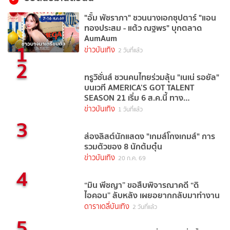
"อั้ม พัชราภา" ชวนนางเอกซุปตาร์ "แอน
ทองประสม - แต้ว ณฐพร" บุกตลาด
AumAum
1
ข่าวบันเทิง
2 วันที่แล้ว
2
ทรูวิชั่นส์ ชวนคนไทยร่วมลุ้น "เนเน่ รอยัล"
บนเวที AMERICA’S GOT TALENT
SEASON 21 เริ่ม 6 ส.ค.นี้ ทาง
TrueVisions NOW
ข่าวบันเทิง
1 วันที่แล้ว
3
ส่องลิสต์นักแสดง "เกมส์โกงเกมส์" การ
รวมตัวของ 8 นักต้มตุ๋น
ข่าวบันเทิง
20 ก.ค. 69
4
“มิน พีชญา” ขอสืบพิจารณาคดี “ดิ
ไอคอน” ลับหลัง เผยอยากกลับมาทำงาน
ดาราเดลี่บันเทิง
2 วันที่แล้ว
5