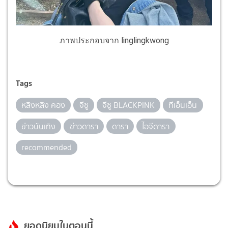
ภาพประกอบจาก linglingkwong
Tags
หลิงหลิง คอง
จีซู
จีซู BLACKPINK
ทีเอ็นเอ็น
ข่าวบันเทิง
ข่าวดารา
ดารา
ไอจีดารา
recommended
ยอดนิยมในตอนนี้