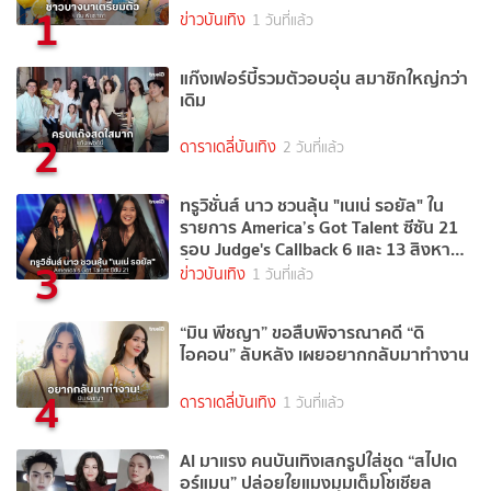
1
ข่าวบันเทิง
1 วันที่แล้ว
แก๊งเฟอร์บี้รวมตัวอบอุ่น สมาชิกใหญ่กว่า
เดิม
2
ดาราเดลี่บันเทิง
2 วันที่แล้ว
ทรูวิชั่นส์ นาว ชวนลุ้น "เนเน่ รอยัล" ใน
รายการ America’s Got Talent ซีซัน 21
รอบ Judge's Callback 6 และ 13 สิงหาคม
3
นี้
ข่าวบันเทิง
1 วันที่แล้ว
“มิน พีชญา” ขอสืบพิจารณาคดี “ดิ
ไอคอน” ลับหลัง เผยอยากกลับมาทำงาน
4
ดาราเดลี่บันเทิง
1 วันที่แล้ว
AI มาแรง คนบันเทิงเสกรูปใส่ชุด “สไปเด
อร์แมน” ปล่อยใยแมงมุมเต็มโชเชียล