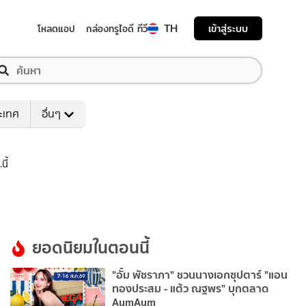
TH
เข้าสู่ระบบ
โหลดแอป
กล่องทรูไอดี ทีวี
ระเทศ
อื่นๆ
นี้
ยอดนิยมในตอนนี้
"อั้ม พัชราภา" ชวนนางเอกซุปตาร์ "แอน
ทองประสม - แต้ว ณฐพร" บุกตลาด
AumAum