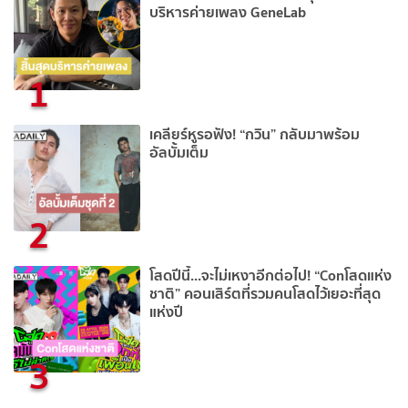
บริหารค่ายเพลง GeneLab
1
เคลียร์หูรอฟัง! “กวิน” กลับมาพร้อม
อัลบั้มเต็ม
2
โสดปีนี้...จะไม่เหงาอีกต่อไป! “Conโสดแห่ง
ชาติ” คอนเสิร์ตที่รวมคนโสดไว้เยอะที่สุด
แห่งปี
3