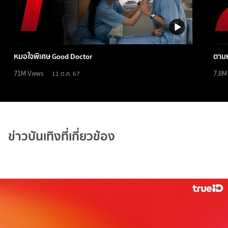
หมอใจพิเศษ Good Doctor
ตามห
71M
Views
7.8M
11 ต.ค. 67
ข่าวบันเทิงที่เกี่ยวข้อง