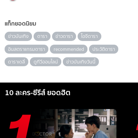
แท็กยอดนิยม
ข่าวบันเทิง
ดารา
ข่าวดารา
ไอจีดารา
อินสตราแกรมดารา
recommended
ประวัติดารา
ดาราเดลี่
ดูทีวีออนไลน์
ข่าวบันเทิงวันนี้
10 ละคร-ซีรีส์ ยอดฮิต