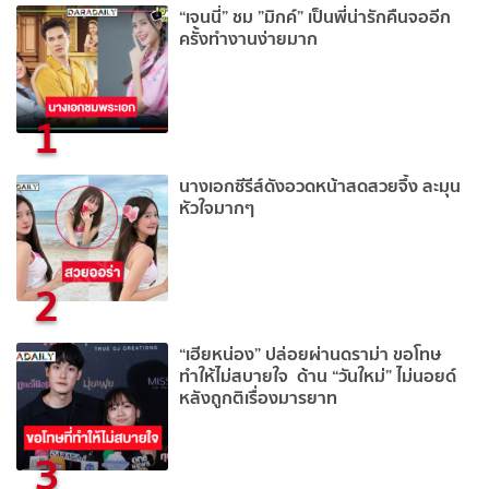
“เจนนี่” ชม ”มิกค์” เป็นพี่น่ารักคืนจออีก
ครั้งทำงานง่ายมาก
1
นางเอกซีรีส์ดังอวดหน้าสดสวยจึ้ง ละมุน
หัวใจมากๆ
2
“เฮียหน่อง” ปล่อยผ่านดราม่า ขอโทษ
ทำให้ไม่สบายใจ ด้าน “วันใหม่” ไม่นอยด์
หลังถูกติเรื่องมารยาท
3