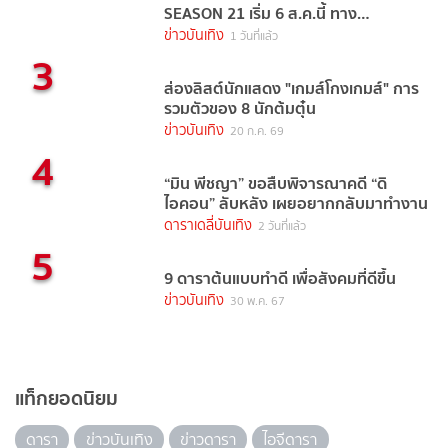
SEASON 21 เริ่ม 6 ส.ค.นี้ ทาง
TrueVisions NOW
ข่าวบันเทิง
1 วันที่แล้ว
3
ส่องลิสต์นักแสดง "เกมส์โกงเกมส์" การ
รวมตัวของ 8 นักต้มตุ๋น
ข่าวบันเทิง
20 ก.ค. 69
4
“มิน พีชญา” ขอสืบพิจารณาคดี “ดิ
ไอคอน” ลับหลัง เผยอยากกลับมาทำงาน
ดาราเดลี่บันเทิง
2 วันที่แล้ว
5
9 ดาราต้นแบบทำดี เพื่อสังคมที่ดีขึ้น
ข่าวบันเทิง
30 พ.ค. 67
แท็กยอดนิยม
ดารา
ข่าวบันเทิง
ข่าวดารา
ไอจีดารา