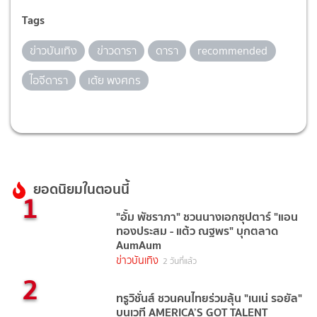
Tags
ข่าวบันเทิง
ข่าวดารา
ดารา
recommended
ไอจีดารา
เต้ย พงศกร
ยอดนิยมในตอนนี้
1
"อั้ม พัชราภา" ชวนนางเอกซุปตาร์ "แอน
ทองประสม - แต้ว ณฐพร" บุกตลาด
AumAum
ข่าวบันเทิง
2 วันที่แล้ว
2
ทรูวิชั่นส์ ชวนคนไทยร่วมลุ้น "เนเน่ รอยัล"
บนเวที AMERICA’S GOT TALENT