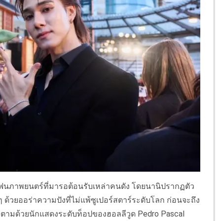
ภาพยนตร์ที่มารอต้อนรับเหล่าคนดัง โดยนานิปรากฏตัว
้วยออร่าความปังที่ไม่แพ้ซูเปอร์สตาร์ระดับโลก ก่อนจะถึง
 ตามด้วยนักแสดงระดับท็อปของฮอลลีวูด Pedro Pascal