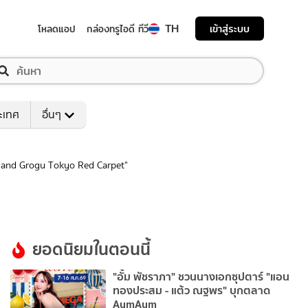
TH
เข้าสู่ระบบ
โหลดแอป
กล่องทรูไอดี ทีวี
ระเทศ
อื่นๆ
n and Grogu Tokyo Red Carpet"
ยอดนิยมในตอนนี้
"อั้ม พัชราภา" ชวนนางเอกซุปตาร์ "แอน
ทองประสม - แต้ว ณฐพร" บุกตลาด
AumAum