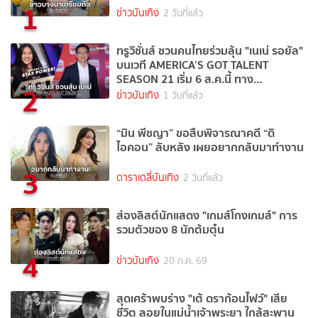
1
ข่าวบันเทิง
2 วันที่แล้ว
ทรูวิชั่นส์ ชวนคนไทยร่วมลุ้น "เนเน่ รอยัล"
บนเวที AMERICA’S GOT TALENT
SEASON 21 เริ่ม 6 ส.ค.นี้ ทาง
2
TrueVisions NOW
ข่าวบันเทิง
1 วันที่แล้ว
“มิน พีชญา” ขอสืบพิจารณาคดี “ดิ
ไอคอน” ลับหลัง เผยอยากกลับมาทำงาน
3
ดาราเดลี่บันเทิง
2 วันที่แล้ว
ส่องลิสต์นักแสดง "เกมส์โกงเกมส์" การ
รวมตัวของ 8 นักต้มตุ๋น
4
ข่าวบันเทิง
20 ก.ค. 69
สุดเศร้าพบร่าง "เต้ ดราก้อนไฟว์" เสีย
ชีวิต ลอยในแม่น้ำเจ้าพระยา ใกล้สะพาน