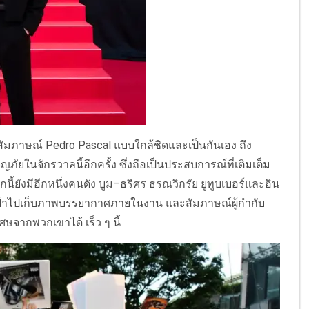
าสสัมภาษณ์ Pedro Pascal แบบใกล้ชิดและเป็นกันเอง ถึง
ภัยในจักรวาลนี้อีกครั้ง ซึ่งถือเป็นประสบการณ์ที่เติมเต็ม
ังมีอีกหนึ่งคนดัง บูม–ธริศร ธรณวิกรัย ยูทูบเบอร์และอิน
ัดฟ้าไปเก็บภาพบรรยากาศภายในงาน และสัมภาษณ์ผู้กำกับ
ษจากพวกเขาได้ เร็ว ๆ นี้