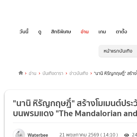
วันนี้
ดู
สิทธิพิเศษ
อ่าน
เกม
ตาตั้ง
หน้าแรกบันเทิง
อ่าน
บันเทิงดารา
ข่าวบันเทิง
"นานิ หิรัญกฤษฎิ์" สร
"นานิ หิรัญกฤษฎิ์" สร้างโมเมนต์ปร
บนพรมแดง "The Mandalorian and
Waterbee
21 พฤษภาคม 2569 ( 14:10 )
2