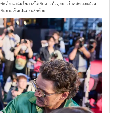
ิเศษคือ นานิมีโอกาสได้ทักทายทั้งคู่อย่างใกล้ชิด และยังนำ
ทับลายเซ็นเป็นที่ระลึกด้วย