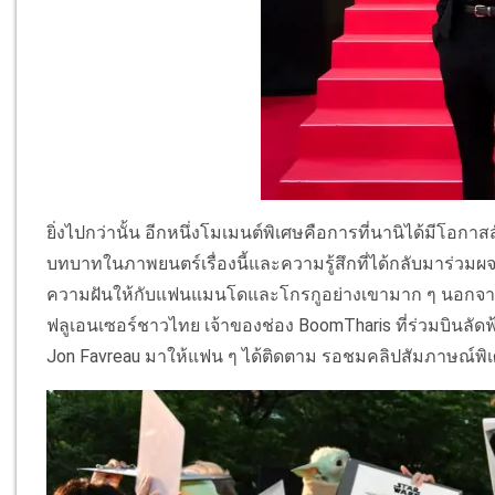
ยิ่งไปกว่านั้น อีกหนึ่งโมเมนต์พิเศษคือการที่นานิได้มีโอก
บทบาทในภาพยนตร์เรื่องนี้และความรู้สึกที่ได้กลับมาร่วมผจญ
ความฝันให้กับแฟนแมนโดและโกรกูอย่างเขามาก ๆ นอกจากนี้ย
ฟลูเอนเซอร์ชาวไทย เจ้าของช่อง BoomTharis ที่ร่วมบินล
Jon Favreau มาให้แฟน ๆ ได้ติดตาม รอชมคลิปสัมภาษณ์พิเศ