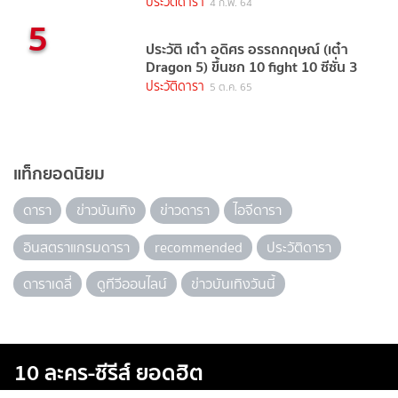
(2021)
ประวัติดารา
4 ก.พ. 64
5
ประวัติ เต๋า อดิศร อรรถกฤษณ์ (เต๋า
Dragon 5) ขึ้นชก 10 fight 10 ซีซั่น 3
ประวัติดารา
5 ต.ค. 65
แท็กยอดนิยม
ดารา
ข่าวบันเทิง
ข่าวดารา
ไอจีดารา
อินสตราแกรมดารา
recommended
ประวัติดารา
ดาราเดลี่
ดูทีวีออนไลน์
ข่าวบันเทิงวันนี้
10 ละคร-ซีรีส์ ยอดฮิต