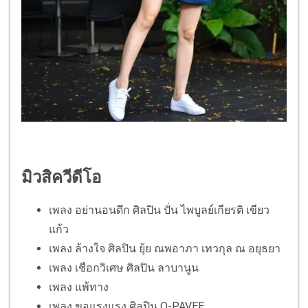
มิวสิควีดีโอ
เพลง อย่านอนดึก ศิลปิน ปั่น ไพบูลย์เกียรติ เขียว
แก้ว
เพลง ล้างใจ ศิลปิน ยุ้ย ณพอาภา เทวกุล ณ อยุธยา
เพลง เชือกวิเศษ ศิลปิน ลาบานูน
เพลง แพ้ทาง
เพลง ขอแรงแรง ศิลปิน O-PAVEE