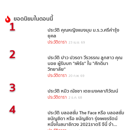
ยอดนิยมในตอนนี้
1
ประวัติ คุณหญิงแมงมุม ม.ร.ว.ศรีคำรุ้ง
ยุคล
ประวัติดารา
23 เม.ย. 69
2
ประวัติ ปาว ปวรดา วีรวรรณ ลูกสาว คุณ
บอย ผู้รับบท "เพิร์ธ" ใน "ศักดินา
วิทยาลัย"
ประวัติดารา
20 ก.พ. 69
3
ประวัติ หมิว ณัชชา เตชะมงคลาภิวัฒน์
ประวัติดารา
2 ธ.ค. 68
4
ประวัติ บลอสซั่ม The Face หรือ บลอสซั่ม
ชนัญชิดา หรือ ชนัญชิดา รุ่งเพชรรัตน์
หนึ่งในสมาชิกวง 2021ราตรี จีนี่ จ๋า