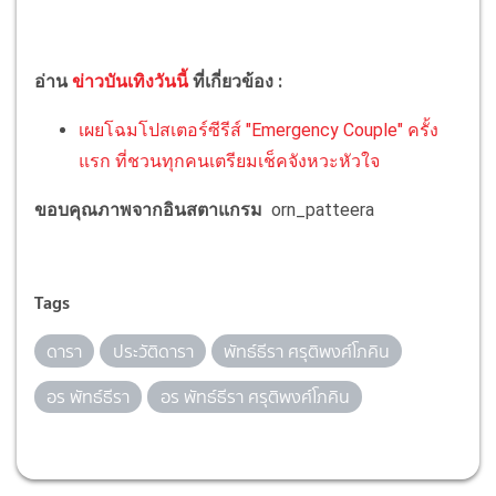
อ่าน
ข่าวบันเทิงวันนี้
ที่เกี่ยวข้อง :
เผยโฉมโปสเตอร์ซีรีส์ "Emergency Couple" ครั้ง
แรก ที่ชวนทุกคนเตรียมเช็คจังหวะหัวใจ
ขอบคุณภาพจากอินสตาแกรม
orn_patteera
Tags
ดารา
ประวัติดารา
พัทธ์ธีรา ศรุติพงศ์โภคิน
อร พัทธ์ธีรา
อร พัทธ์ธีรา ศรุติพงศ์โภคิน