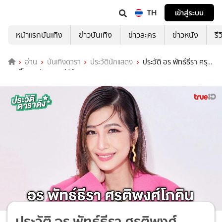
TH
เข้าสู่ระบบ
หน้าแรกบันเทิง
ข่าวบันเทิง
ข่าวละคร
ข่าวหนัง
รี
อ่าน
บันเทิงดารา
ประวัตินักแสดง
ประวัติ อร พัทธ์ธีรา ศรุติ
พงศ์โภคิน นักแสดงซีรีส์ Emergency Couple
ประวัติ อร พัทธ์ธีรา ศรุติพงศ์