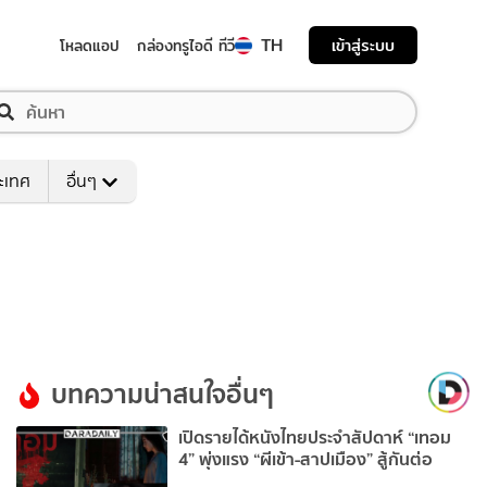
TH
เข้าสู่ระบบ
โหลดแอป
กล่องทรูไอดี ทีวี
ระเทศ
อื่นๆ
บทความน่าสนใจอื่นๆ
เปิดรายได้หนังไทยประจำสัปดาห์ “เทอม
4” พุ่งแรง “ผีเข้า-สาปเมือง” สู้กันต่อ