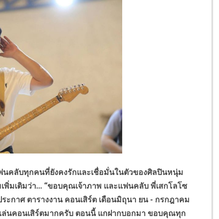
ับทุกคนที่ยังคงรักและเชื่อมั่นในตัวของศิลปินหนุ่ม
พิ่มเติมว่า... “ขอบคุณเจ้าภาพ และแฟนคลับ พี่เสกโลโซ
ส ประกาศ ตารางงาน คอนเสิร์ต เดือนมิถุนา ยน - กรกฎาคม
ยากเล่นคอนเสิร์ตมากครับ ตอนนี้ แกฝากบอกมา ขอบคุณทุก