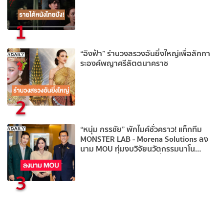
1
“อิงฟ้า” รำบวงสรวงอันยิ่งใหญ่เพื่อสักกา
ระองค์พญาศรีสัตตนาคราช
2
“หนุ่ม กรรชัย” พักไมค์ชั่วคราว! แท็กทีม
MONSTER LAB - Morena Solutions ลง
นาม MOU ทุ่มงบวิจัยนวัตกรรมนาโน
ปฏิวัติวงการอาหารสัตว์เลี้ยง
3