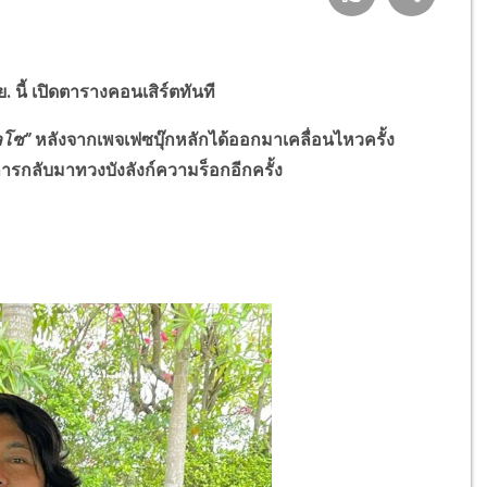
 นี้ เปิดตารางคอนเสิร์ตทันที
ลโซ”
หลังจากเพจเฟซบุ๊กหลักได้ออกมาเคลื่อนไหวครั้ง
ารกลับมาทวงบังลังก์ความร็อกอีกครั้ง