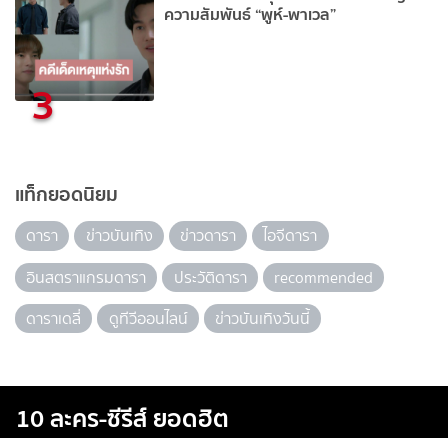
ความสัมพันธ์ “พูห์-พาเวล”
3
แท็กยอดนิยม
ดารา
ข่าวบันเทิง
ข่าวดารา
ไอจีดารา
อินสตราแกรมดารา
ประวัติดารา
recommended
ดาราเดลี่
ดูทีวีออนไลน์
ข่าวบันเทิงวันนี้
10 ละคร-ซีรีส์ ยอดฮิต