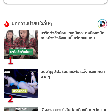
บทความน่าสนใจอื่นๆ
บาริสต้าตัวน้อย! “แอบิเกล” ลงมือชงมัท
ฉะ หน้าจริงจังแบบนี้ อร่อยแน่นอน
1
อินฟลูซุปเปอร์มัมเสิร์ฟขาววิ้งกระแทกตา
มากๆ
2
“สิงสาลาตาย” ลุ้นต่อคดีสะเทือนขวัญและ