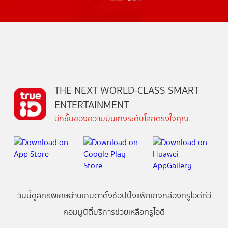
THE NEXT WORLD-CLASS SMART
ENTERTAINMENT
อีกขั้นของความบันเทิงระดับโลกตรงใจคุณ
วันนี้
ดู
สิทธิพิเศษ
อ่าน
เกม
ตาตั้ง
ช้อปปิ้ง
แพ็กเกจ
กล่องทรูไอดีทีวี
คอมมูนิตี้
บริการช่วยเหลือทรูไอดี