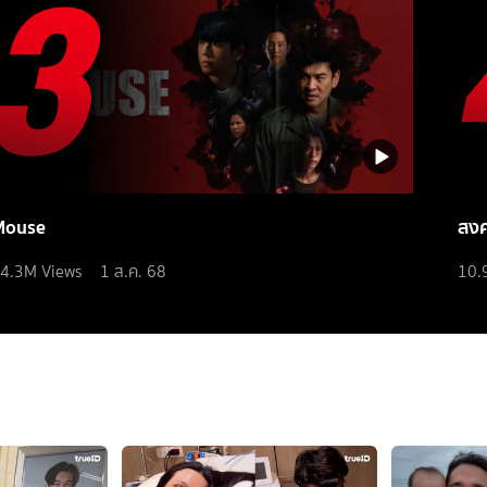
Mouse
สง
4.3M
Views
1 ส.ค. 68
10.