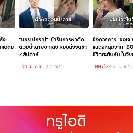
ั่ง
"บอย ปกรณ์" เข้ารับการผ่าตัด
ช็อกวงการ “จอเจ ภู
าแอดมิ
ต่อมน้ำลายอักเสบ หมอสั่งงดซ่า
แสดงหนุ่มจาก “BO
2 สัปดาห์
ชีวิตกะทันหัน ในวัย
TNN ช่อง16
TNN ช่อง16
2 วันที่แล้ว
4 วันที่แ