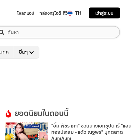
TH
เข้าสู่ระบบ
โหลดแอป
กล่องทรูไอดี ทีวี
ระเทศ
อื่นๆ
ยอดนิยมในตอนนี้
"อั้ม พัชราภา" ชวนนางเอกซุปตาร์ "แอน
ทองประสม - แต้ว ณฐพร" บุกตลาด
AumAum