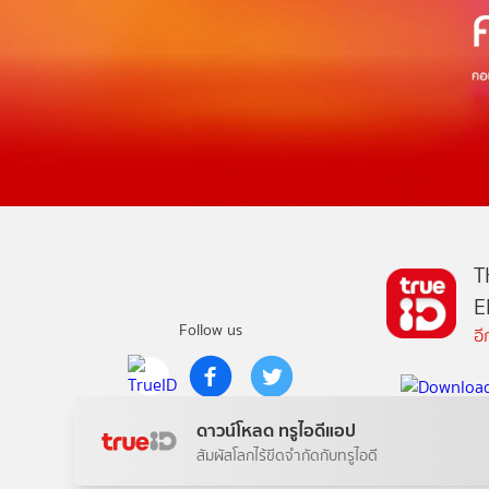
T
E
Follow us
อ
Copyright © True Digital Group Company Limited.
ดาวน์โหลด ทรูไอดีแอป
All rights reserved
สัมผัสโลกไร้ขีดจำกัดกับทรูไอดี