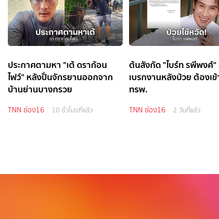
ประกาศตามหา "เต้ ดราก้อน
ต้นสังกัด "ไบร์ท รพีพงศ์" ส
ไฟว์" หลังปั่นจักรยานออกจาก
เบรกงานหลังป่วย ต้องเข้
บ้านย่านบางกรวย
ทรพ.
TNN ช่อง16
TNN ช่อง16
10 ชั่วโมงที่แล้ว
2 วันที่แล้ว