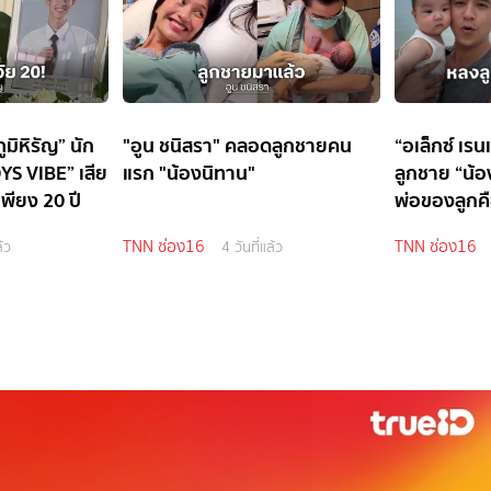
มิหิรัญ” นัก
"อูน ชนิสรา" คลอดลูกชายคน
“อเล็กซ์ เรน
YS VIBE” เสีย
แรก "น้องนิทาน"
ลูกชาย “น้
เพียง 20 ปี
พ่อของลูก
พระเจ้า
TNN ช่อง16
TNN ช่อง16
ล้ว
4 วันที่แล้ว