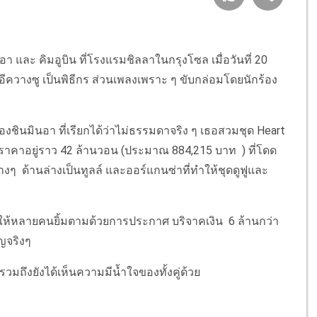
 และ คิมอูบิน ที่โรงแรมชิลลาในกรุงโซล เมื่อวันที่ 20
ง อีควางซู เป็นพิธีกร ส่วนเพลงเพราะ ๆ ขับกล่อมโดยนักร้อง
ของชินมินอา ที่เรียกได้ว่าไม่ธรรมดาจริง ๆ เธอสวมชุด Heart
มีราคาอยู่ราว 42 ล้านวอน (ประมาณ 884,215 บาท ) ที่โดด
างๆ ด้านล่างเป็นทูลล์ และออร์แกนซ่าที่ทำให้ชุดดูฟูและ
้หลายคนยิ้มตามด้วยการประกาศ บริจาคเงิน 6 ล้านกว่า
ุญจริงๆ
 รวมถึงยังได้เห็นความมีน้ำใจของทั้งคู่ด้วย