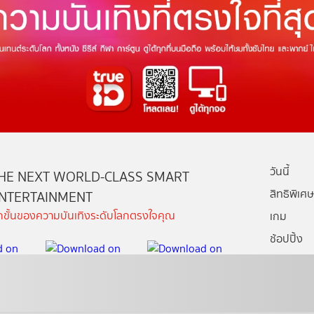
วันนี้
HE NEXT WORLD-CLASS SMART
สิทธิพิเศษ
NTERTAINMENT
ีกขั้นของความบันเทิงระดับโลกตรงใจคุณ
เกม
ช้อปปิ้ง
กล่องทรูไอ
บริการช่ว