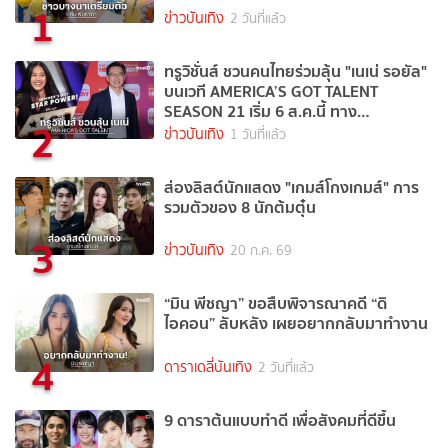
1
ข่าวบันเทิง
2 วันที่แล้ว
ทรูวิชั่นส์ ชวนคนไทยร่วมลุ้น "เนเน่ รอยัล"
บนเวที AMERICA’S GOT TALENT
SEASON 21 เริ่ม 6 ส.ค.นี้ ทาง
2
TrueVisions NOW
ข่าวบันเทิง
1 วันที่แล้ว
ส่องลิสต์นักแสดง "เกมส์โกงเกมส์" การ
รวมตัวของ 8 นักต้มตุ๋น
3
ข่าวบันเทิง
20 ก.ค. 69
“มิน พีชญา” ขอสืบพิจารณาคดี “ดิ
ไอคอน” ลับหลัง เผยอยากกลับมาทำงาน
4
ดาราเดลี่บันเทิง
2 วันที่แล้ว
9 ดาราต้นแบบทำดี เพื่อสังคมที่ดีขึ้น