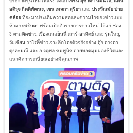
ประกาศรุ่นใหม่ไฟแรง ได้แก่
เฟิร์น สุชาดา นิ่มนวล, แคน
อติรุจ กิตติพัฒนะ, เซน เมจกา สุริยา
และ
ประวีณมัย บ่าย
คล้อย
ที่จะมาประเดิมความสดและความไวของข่าวแบบ
ห้ามกะพริบตา พร้อมเปิดตัวรายการข่าวใหม่ ได้แก่ ช่อง
3 ตามติดข่าว, เรื่องเด่นเย็นนี้ เสาร์-อาทิตย์ และ รุ่นใหญ่
วัยเซียน วาไรตี้ข่าวเจาะลึกโดยตัวจริงอย่าง ตุ๊ก ดวงตา
ตุงคะมณี และ อ.จตุพล ชมพูนิช ถ่ายทอดมุมมองชีวิตและ
แนวคิดการเกษียณอย่างมีคุณภาพ