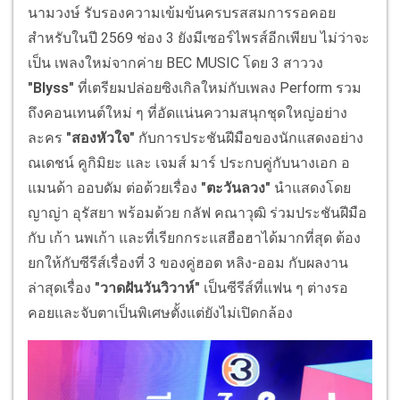
นามวงษ์ รับรองความเข้มข้นครบรสสมการรอคอย
สำหรับในปี 2569 ช่อง 3 ยังมีเซอร์ไพรส์อีกเพียบ ไม่ว่าจะ
เป็น เพลงใหม่จากค่าย BEC MUSIC โดย 3 สาววง
"Blyss"
ที่เตรียมปล่อยซิงเกิลใหม่กับเพลง Perform รวม
ถึงคอนเทนต์ใหม่ ๆ ที่อัดแน่นความสนุกชุดใหญ่อย่าง
ละคร
"สองหัวใจ"
กับการประชันฝีมือของนักแสดงอย่าง
ณเดชน์ คูกิมิยะ และ เจมส์ มาร์ ประกบคู่กับนางเอก อ
แมนด้า ออบดัม ต่อด้วยเรื่อง
"ตะวันลวง"
นำแสดงโดย
ญาญ่า อุรัสยา พร้อมด้วย กลัฟ คณาวุฒิ ร่วมประชันฝีมือ
กับ เก้า นพเก้า และที่เรียกกระแสฮือฮาได้มากที่สุด ต้อง
ยกให้กับซีรีส์เรื่องที่ 3 ของคู่ฮอต หลิง-ออม กับผลงาน
ล่าสุดเรื่อง
"วาดฝันวันวิวาห์"
เป็นซีรีส์ที่แฟน ๆ ต่างรอ
คอยและจับตาเป็นพิเศษตั้งแต่ยังไม่เปิดกล้อง