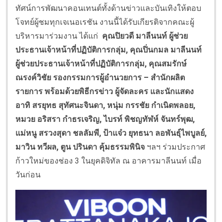
ทัศน์การพัฒนาคอนเทนต์ทั้งด้านข่าวและบันเทิงให้ตอบ
โจทย์ผู้ชมทุกเจเนอเรชัน งานนี้ได้รับเกียรติจากคณะผู้
บริหารมาร่วมงาน ได้แก่
คุณปิยวดี มาลีนนท์ ผู้ช่วย
ประธานเจ้าหน้าที่ปฏิบัติการกลุ่ม, คุณปิ่นกมล มาลีนนท์
ผู้ช่วยประธานเจ้าหน้าที่ปฏิบัติการกลุ่ม, คุณสมรักษ์
ณรงค์วิชัย รองกรรมการผู้อำนวยการ – สำนักผลิต
รายการ พร้อมด้วยพิธีกรข่าว ผู้จัดละคร และนักแสดง
อาทิ สรยุทธ สุทัศนะจินดา, หนุ่ม กรรชัย กำเนิดพลอย,
หมวย อริสรา กำธรเจริญ, ไบรท์ พิชญทัฬห์ จันทร์พุฒ,
แม่หนู สรวงสุดา ชลลัมพี, ป้าแจ๋ว ยุทธนา ลอพันธุ์ไพบูลย์,
มาวิน ทวีผล, ตูน ปรินดา คุ้มธรรมพินิจ
ฯลฯ ร่วมประกาศ
ก้าวใหม่ของช่อง 3 ในยุคดิจิทัล ณ อาคารมาลีนนท์ เมื่อ
วันก่อน