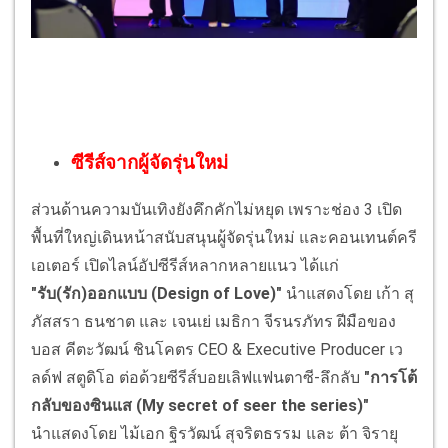
ซีรีส์จากผู้จัดรุ่นใหม่
ส่วนด้านความบันเทิงยังคึกคักไม่หยุด เพราะช่อง 3 เปิด
พื้นที่ใหญ่เดินหน้าสนับสนุนผู้จัดรุ่นใหม่ และคอนเทนต์ครี
เอเตอร์ เปิดไลน์อัปซีรีส์หลากหลายแนว ได้แก่
"รับ(รัก)ออกแบบ (Design of Love)"
นำแสดงโดย เก้า สุ
ภัสสรา ธนชาต และ เจนเย่ เมธิกา จีรนรภัทร ฝีมือของ
บอส คีตะวัฒน์ ชินโคตร CEO & Executive Producer เว
ลด์ฟ สตูดิโอ ต่อด้วยซีรีส์บอยเลิฟแฟนตาซี-ลึกลับ
"การโต้
กลับของซินแส (My secret of seer the series)"
นำแสดงโดย ไม้เอก ฐิรวัฒน์ สุจริตธรรม และ ต้า จิรายุ