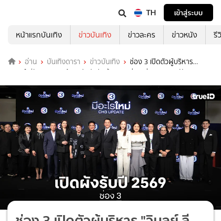
TH
เข้าสู่ระบบ
หน้าแรกบันเทิง
ข่าวบันเทิง
ข่าวละคร
ข่าวหนัง
รี
อ่าน
บันเทิงดารา
ข่าวบันเทิง
ช่อง 3 เปิดตัวผู้บริหาร
"วิบูลย์ ลีรัตนขจร" พร้อมเปิดผังรับปี 2569 ข่าวแน่น–รายการปัง–ละคร
เด็ด–ซีรีส์สุดฟิน
ช่อง 3 เปิดตัวผู้บริหาร "วิบูลย์ ลี