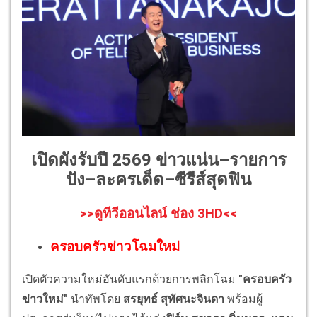
เปิดผังรับปี 2569 ข่าวแน่น–รายการ
ปัง–ละครเด็ด–ซีรีส์สุดฟิน
>>ดูทีวีออนไลน์ ช่อง 3HD<<
ครอบครัวข่าวโฉมใหม่
เปิดตัวความใหม่อันดับแรกด้วยการพลิกโฉม
"ครอบครัว
ข่าวใหม่"
นำทัพโดย
สรยุทธ์ สุทัศนะจินดา
พร้อมผู้