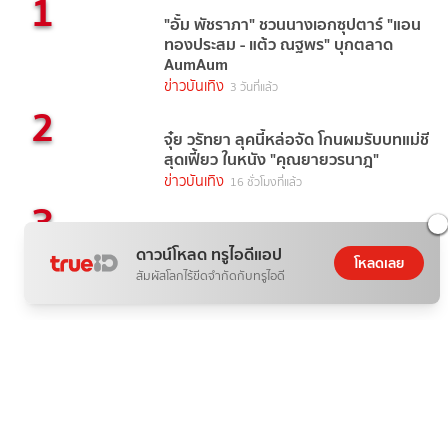
1
"อั้ม พัชราภา" ชวนนางเอกซุปตาร์ "แอน
ทองประสม - แต้ว ณฐพร" บุกตลาด
AumAum
ข่าวบันเทิง
3 วันที่แล้ว
2
จุ๋ย วรัทยา ลุคนี้หล่อจัด โกนผมรับบทแม่ชี
สุดเฟี้ยว ในหนัง "คุณยายวรนาฎ"
ข่าวบันเทิง
16 ชั่วโมงที่แล้ว
3
TrueAF 2026 ดูได้ที่ไหน พร้อมบอกช่อง
ทางรับชมอย่างละเอียดตลอด 24 ชั่วโมง
ดาวน์โหลด ทรูไอดีแอป
โหลดเลย
เต็ม
สัมผัสโลกไร้ขีดจำกัดกับทรูไอดี
ข่าวบันเทิง
1 วันที่แล้ว
4
เปิดวิธีการโหวต TrueAF 2026 รักใคร
เชียร์ใคร เตรียมตัวกดโหวตกันได้เลย
ข่าวบันเทิง
1 วันที่แล้ว
5
พาส่อง "คู่รักนักร้อง" สถานะแฟนแสน