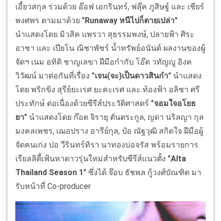
เอี้ยวสกุล ร่วมด้วย อ๊อฟ เอกรินทร์, ฟลุ๊ค ภูสิษฐ์ และ เชียร์
พงศพร ตามมาด้วย
"Runaway หนีไปก็ตายเปล่า"
นำแสดงโดย มิวสิค แพรวา สุธรรมพงษ์, ปลายฟ้า ศิระ
อาชา และ เปียโน ณิชาพัชร์ น้ำทรัพย์อนันต์ ผลงานของผู้
จัดฯ เนม อทิติ ชาญเลขา ฝีมือกำกับ โอ๊ต วทัญญู อิงค
วิวัฒน์ มาต่อกันที่เรื่อง
"เจน(จะ)เป็นดาวสินกำ"
นำแสดง
โดย พริกขิง สุรีย์ยะเรศ ยะคะเรศ และ ท้องฟ้า อลิชา ศรี
ประทักษ์ ต่อเนื่องด้วยซีรีส์ประวัติศาสตร์
"จอมใจอโยธ
ยา"
นำแสดงโดย ก๊อต จิรายุ ตันตระกูล, ญดา นริลญา กุล
มงคลเพชร, เฌอปราง อารีย์กุล, ป๋อ ณัฐวุฒิ สกิดใจ ฝีมือผู้
จัดคนเก่ง ปอ วีรินทร์ทิรา นาทองบ่อจรัส พร้อมรายการ
เรียลลิตี้เฟ้นหาดาวรุ่นใหม่สำหรับซีรีส์แนวตั้ง
"Alta
Thailand Season 1"
ซึ่งได้ จ๊อบ ธัชพล กู้วงศ์บัณฑิต มา
รับหน้าที่ Co-producer