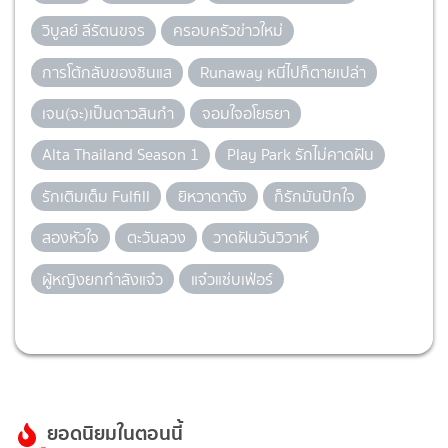
วิบูลย์ ลีรัตนขจร
ครอบครัวข่าวใหม่
การโต้กลับของซินแส
Runaway หนีไปก็ตายเปล่า
เจน(จะ)เป็นดาวสินกำ
จอมใจอโยธยา
Alta Thailand Season 1
Play Park รักไม่คาดฝัน
รักเติมเต็ม Fulfill
ยิหวาดาตัง
ก็รักมันปักใจ
สองหัวใจ
ตะวันลวง
วาดฝันวันวิวาห์
ผู้หญิงยกกำลังแจ๋ว
แจ๋วแซ่บเฟ่อร์
ยอดนิยมในตอนนี้