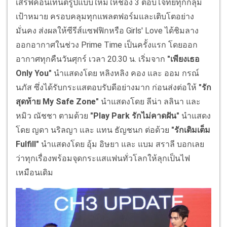
เสิร์ฟคอนเทนต์รูปแบบใหม่ให้ช่อง 3 ตอบโจทย์ทุกกลุ่ม
เป้าหมาย ครอบคลุมทุกแพลตฟอร์มและเติบโตอย่าง
มั่นคง ส่งผลให้ซีรีส์แซฟฟิกหรือ Girls' Love ได้ชิมลาง
ออกอากาศในช่วง Prime Time เป็นครั้งแรก โดยออก
อากาศทุกคืนวันศุกร์ เวลา 20.30 น. เริ่มจาก
"เพียงเธอ
Only You"
นำแสดงโดย หลิงหลิง คอง และ ออม กรณ์
นภัส ซึ่งได้รับกระแสตอบรับดีอย่างมาก ก่อนส่งต่อให้
"รัก
สุดท้าย My Safe Zone"
นำแสดงโดย ลีน่า ลลินา และ
หมิว ณัชชา ตามด้วย
"Play Park รักไม่คาดฝัน"
นำแสดง
โดย ญดา นริลญา และ แทน ธัญชนก ต่อด้วย
"รักเติมเต็ม
Fulfill"
นำแสดงโดย อุ้ม อิษยา และ แบม สราลี บอกเลย
ว่าทุกเรื่องพร้อมจุดกระแสแฟนทั่วโลกให้ลุกเป็นไฟ
เหมือนเดิม