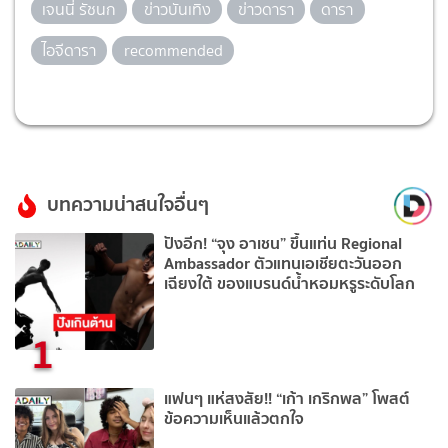
เจนนี่ รัชนก
ข่าวบันเทิง
ข่าวดารา
ดารา
ไอจีดารา
recommended
บทความน่าสนใจอื่นๆ
ปังอีก! “จุง อาเชน” ขึ้นแท่น Regional
Ambassador ตัวแทนเอเชียตะวันออก
เฉียงใต้ ของแบรนด์น้ำหอมหรูระดับโลก
1
แฟนๆ แห่สงสัย!! “เก้า เกริกพล” โพสต์
ข้อความเห็นแล้วตกใจ