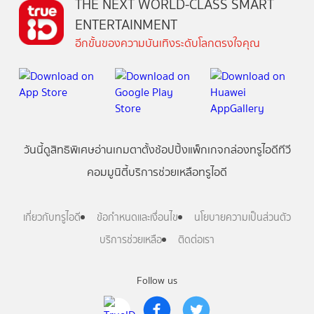
THE NEXT WORLD-CLASS SMART
ENTERTAINMENT
อีกขั้นของความบันเทิงระดับโลกตรงใจคุณ
วันนี้
ดู
สิทธิพิเศษ
อ่าน
เกม
ตาตั้ง
ช้อปปิ้ง
แพ็กเกจ
กล่องทรูไอดีทีวี
คอมมูนิตี้
บริการช่วยเหลือทรูไอดี
เกี่ยวกับทรูไอดี
ข้อกำหนดและเงื่อนไข
นโยบายความเป็นส่วนตัว
บริการช่วยเหลือ
ติดต่อเรา
Follow us