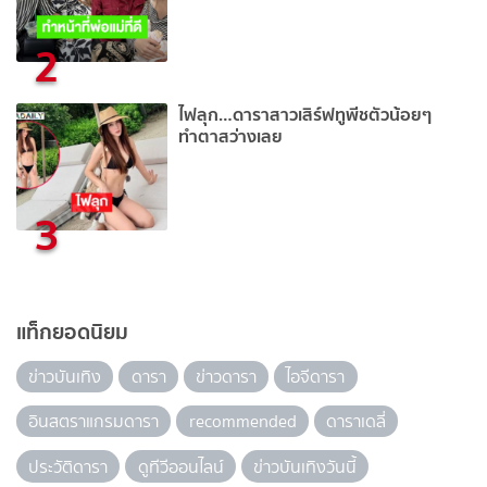
2
ไฟลุก…ดาราสาวเสิร์ฟทูพีชตัวน้อยๆ
ทำตาสว่างเลย
3
แท็กยอดนิยม
ข่าวบันเทิง
ดารา
ข่าวดารา
ไอจีดารา
อินสตราแกรมดารา
recommended
ดาราเดลี่
ประวัติดารา
ดูทีวีออนไลน์
ข่าวบันเทิงวันนี้