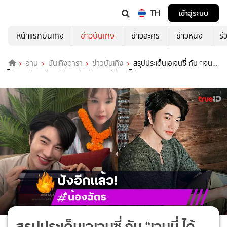
TH
เข้าสู่ระบบ
หน้าแรกบันเทิง
ข่าวบันเทิง
ข่าวละคร
ข่าวหนัง
รี
อ่าน
บันเทิงดารา
ข่าวบันเทิง
สรุปประเด็นเอเจนซี่ กับ “เจนนี่
ได้หมดถ้าสดชื่น” ด้าน “น้องฉัตร” แค่นั่งรอได้ 2.5แสน
สรุปประเด็นเอเจนซี่ กับ “เจนนี่ ได้