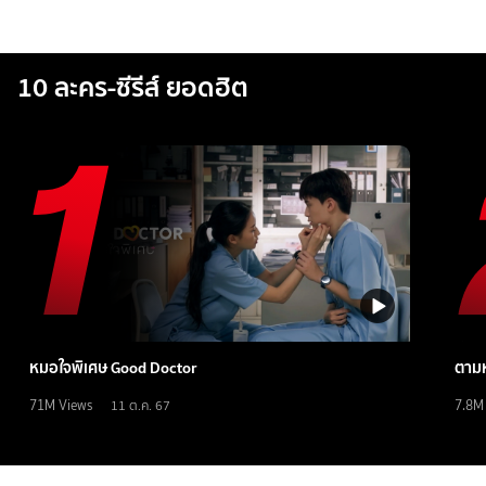
10 ละคร-ซีรีส์ ยอดฮิต
หมอใจพิเศษ Good Doctor
ตามห
71M
Views
7.8M
11 ต.ค. 67