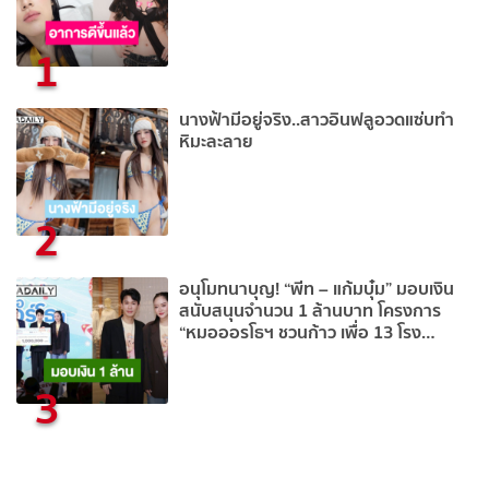
1
นางฟ้ามีอยู่จริง..สาวอินฟลูอวดแซ่บทำ
หิมะละลาย
2
อนุโมทนาบุญ! “พีท – แก้มบุ๋ม” มอบเงิน
สนับสนุนจำนวน 1 ล้านบาท โครงการ
“หมอออรโธฯ ชวนก้าว เพื่อ 13 โรง
พยาบาล”
3