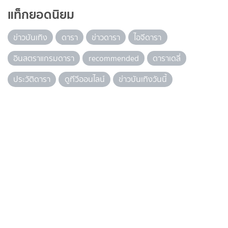
แท็กยอดนิยม
ข่าวบันเทิง
ดารา
ข่าวดารา
ไอจีดารา
อินสตราแกรมดารา
recommended
ดาราเดลี่
ประวัติดารา
ดูทีวีออนไลน์
ข่าวบันเทิงวันนี้